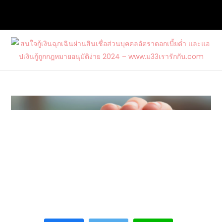
Skip
to
content
สนใจกู้เงินฉุกเฉินผ่านสินเชื่อส่วนบุคคล
ต้องการกู้เงินด่วนจากแหล่งบริการที่น่าเชื่อถือ และสนใจสมัคร
อัตราดอกเบี้ยต่ำ และแอปเงินกู้ถูก
บัตรเครดิตรวมไปถึงบัตรกดเงินสดวงเงินสูงกับ www.ม33เรา
กฎหมายอนุมัติง่าย 2024 –
รักกัน.com
www.ม33เรารักกัน.com