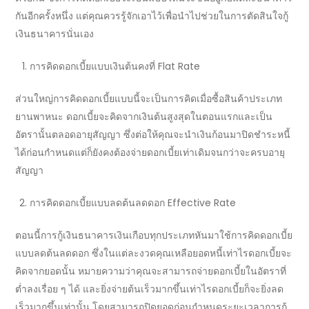
กันอีกครั้งหนึ่ง แต่คุณควรรู้จักเอาไว้เพื่อนำไปช่วยในการตัดสินใจ
กู้
เงินธนาคาร
นั่นเอง
การคิดดอกเบี้ยแบบเงินต้นคงที่
Flat Rate
ส่วนใหญ่การคิดดอกเบี้ยแบบนี้จะเป็นการคิดเมื่อซื้อสินค้าประเภท
ยานพาหนะ ดอกเบี้ยจะคิดจากเงินต้นสูงสุดในตอนแรกและเป็น
อัตรานั้นตลอดอายุสัญญา ซึ่งต่อให้คุณจะนำเงินก้อนมาปิดชำระหนี้
ได้ก่อนกำหนดแต่ก็ยังคงต้องจ่ายดอกเบี้ยเท่าเดิมจนกว่าจะครบอายุ
สัญญา
การคิดดอกเบี้ยแบบลดต้นลดดอก Effective Rate
ตอนนี้การ
กู้เงินธนาคาร
เงินเกือบทุกประเภทหันมาใช้การคิดดอกเบี้ย
แบบลดต้นลดดอก ซึ่งในแต่ละงวดคุณเหลือยอดหนี้เท่าไรดอกเบี้ยจะ
คิดจากยอดนั้น หมายความว่าคุณจะสามารถจ่ายดอกเบี้ยในอัตราที่
ต่ำลงเรื่อย ๆ ได้ และยิ่งจ่ายต้นเร็วมากขึ้นเท่าไรดอกเบี้ยก็จะยิ่งลด
เร็วมากขึ้นเท่านั้น โดยสามารถปิดยอดก่อนกำหนดระยะเวลา
การกู้