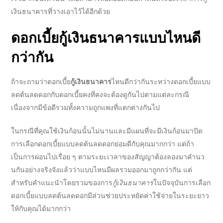
เงินธนาคาร
ที่วางเอาไว้ได้อีกด้วย
ดอกเบี้ย
กู้เงินธนาคาร
แบบไหนดี
กว่ากัน
ถ้าจะถามว่าดอกเบี้ย
กู้เงินธนาคาร
ไหนดี
กว่ากันระหว่างดอกเบี้ยแบบ
ลดต้นลดดอกกับดอกเบี้ยคงที่คงจะต้องดูกันไปตามแต่ละกรณี
เนื่องจากมีข้อดีรวมทั้งความถูกแพงที่แตกต่างกันไป
ในกรณีที่คุณใช้เงินก้อนนั้นไม่นานและมีแผนที่จะมีเงินก้อนมาปิด
การเลือกดอกเบี้ยแบบลดต้นลดดอกย่อมดีกับคุณมากกว่า แต่ถ้า
เป็นการผ่อนไปเรื่อย ๆ ตามระยะเวลาของสัญญาต้องลองมาคำนว
นกันอย่างจริงจังแล้วว่าแบบไหนมีผลรวมออกมาถูกกว่ากัน แต่
สำหรับคำแนะนำโดยรวมของ
การ
กู้เงินธนาคาร
ใน
ปัจจุบันการเลือก
ดอกเบี้ยแบบลดต้นลดดอกมีส่วนช่วยประหยัดค่าใช้จ่ายในระยะยาว
ให้กับคุณได้มากกว่า