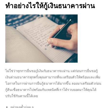
ทำอย่างไรให้
กู้เงินธนาคาร
ผ่าน
ไม่ใช่ว่าทุกการยื่นขอ
กู้เงินกับธนาคาร
จะผ่าน แต่ก่อนการยื่นขอ
กู้
เงินด่วนธนาคาร
ทุกครั้งคุณสามารถที่จะเตรียมตัวให้พร้อมและเพิ่ม
โอกาสในการผ่านการ
ยื่นกู้ธนาคาร
ได้มากขึ้น ลองมาเตรียมตัวก่อน
กู้สินเชื่อธนาคาร
ไปพร้อมกับเทคนิคที่เราได้รวบยอดมาให้คุณได้
ปรับใช้กันตามนี้ได้เลย
อย่าขอซ้ำบ่อย ๆ