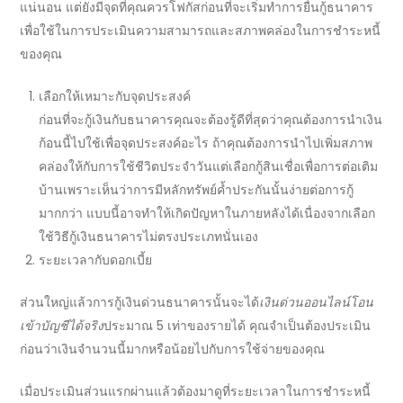
แน่นอน แต่ยังมีจุดที่คุณควรโฟกัสก่อนที่จะเริ่มทำการ
ยื่นกู้ธนาคาร
เพื่อใช้ในการประเมินความสามารถและสภาพคล่องในการชำระหนี้
ของคุณ
เลือกให้เหมาะกับจุดประสงค์
ก่อนที่จะ
กู้เงินกับธนาคาร
คุณจะต้องรู้ดีที่สุดว่าคุณต้องการนำเงิน
ก้อนนี้ไปใช้เพื่อจุดประสงค์อะไร ถ้าคุณต้องการนำไปเพิ่มสภาพ
คล่องให้กับการใช้ชีวิตประจำวันแต่เลือกกู้สินเชื่อเพื่อการต่อเติม
บ้านเพราะเห็นว่าการมีหลักทรัพย์ค้ำประกันนั้นง่ายต่อการกู้
มากกว่า แบบนี้อาจทำให้เกิดปัญหาในภายหลังได้เนื่องจากเลือก
ใช้
วิธีกู้เงินธนาคาร
ไม่ตรงประเภทนั่นเอง
ระยะเวลากับดอกเบี้ย
ส่วนใหญ่แล้วการ
กู้เงินด่วนธนาคาร
นั้นจะได้
เงินด่วนออนไลน์โอน
เข้าบัญชีได้จริง
ประมาณ 5 เท่าของรายได้ คุณจำเป็นต้องประเมิน
ก่อนว่าเงินจำนวนนี้มากหรือน้อยไปกับการใช้จ่ายของคุณ
เมื่อประเมินส่วนแรกผ่านแล้วต้องมาดูที่ระยะเวลาในการชำระหนี้