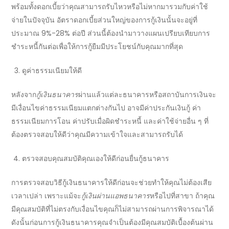
พร้อมทั้งดอกเบี้ยว่าคุณสามารถรับไหวหรือไม่หากมารวมกับค่าใช้
จ่ายในปัจจุบัน อัตราดอกเบี้ยส่วนใหญ่ของการกู้เงินนั้นจะอยู่ที่
ประมาณ 9%-28% ต่อปี ส่วนนี้ต้องนำมาวางแผน
เปรียบเทียบ
การ
ชำระหนี้กันต่อเพื่อให้การกู้ยืมมีประโยชน์กับคุณมากที่สุด
ดูค่าธรรมเนียมให้ดี
หลังจาก
กู้เงินธนาคาร
ผ่านแล้วแต่ละ
ธนาคาร
หรือสถาบันการเงินจะ
มีเงื่อนไขค่าธรรมเนียมแตกต่างกันไป อาจมีค่าประกันเงินกู้ ค่า
ธรรมเนียมการโอน ค่าปรับเมื่อผิดชำระหนี้ และค่าใช้จ่ายอื่น ๆ ที่
ต้องตรวจสอบให้ดีว่าคุณมีความเข้าใจและสามารถรับได้
ตรวจสอบ
คุณสมบัติ
คุณเองให้ดีก่อน
ยื่นกู้ธนาคาร
การตรวจสอบ
วิธีกู้เงินธนาคาร
ให้ดีก่อนจะช่วยทำให้คุณไม่ต้องเสีย
เวลาเปล่า เพราะแม้จะ
กู้เงินผ่านแอพธนาคาร
หรือไปที่สาขา ถ้าคุณ
มีคุณสมบัติที่ไม่ตรงกับเงื่อนไขคุณก็ไม่สามารถผ่านการพิจารณาได้
ดังนั้นก่อน
การกู้เงินธนาคาร
คุณจำเป็นต้องมีคุณสมบัติเบื้องต้นผ่าน