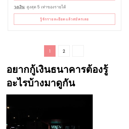
วงเงิน
: สูงสุด 5 เท่าของรายได้
รู้จักรายละอียดแล้วสมัครเลย
Posts
Page
Page
Next
1
2
navigation
page
อยาก
กู้เงินธนาคาร
ต้องรู้
อะไรบ้างมาดูกัน