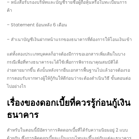
–
หนังสือรับรองบริษัทและบัญชีรายชื่อผู้ถือหุ้นหรือใบทะเบียนการ
ค้า
– Statement
ย้อนหลัง 6 เดือน
–
สำเนาบัญชีเงินฝากหน้าแรกของธนาคารที่ต้องการให้โอนเงินเข้า
แต่ทั้งสองประเภทบุคคลก็อาจต้องมีการขอเอกสารเพิ่มเติมในบาง
กรณีเพื่อที่ทาง
ธนาคาร
จะได้ใช้เพื่อการพิจารณา
คุณสมบัติ
ได้
ง่ายดายมากขึ้น ดังนั้นหลังจากยื่นเอกสารพื้นฐานไปแล้วอาจต้องรอ
การตอบรับจากทางผู้ให้กู้กันให้ดีก่อนว่าจะต้องดำเนิน
วิธี ขั้นตอน
ต่อ
ไปอย่างไร
เรื่องของดอกเบี้ยที่ควรรู้ก่อน
กู้เงิน
ธนาคาร
สำหรับในตอนนี้มีอัตราการคิดดอกเบี้ยที่ได้รับความนิยมอยู่
2
แบบ
ด้วยกัน ซึ่งการคิดดอกเบี้ยจะเป็นแบบไหนจะขึ้นอยู่กับแต่ละ
ธนาคาร