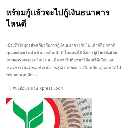
พร้อมกู้แล้วจะไป
กู้เงินธนาคาร
ไหนดี
เมื่อเข้าใจทุกอย่างเกี่ยวกับการ
กู้เงินธนาคาร
กันไปแล้วก็ถึงเวลาที่
คุณจะต้องเริ่มดำเนินการกันเสียที ในตอนนี้มีทั้งการ
กู้เงินผ่านแอพ
ธนาคาร
ทาง
ออนไลน์
และเดินทางไปที่สาขาให้คุณได้เลือก แต่
ธนาคารไหนปล่อยสินเชื่อง่ายสุด
เราลองมา
เปรียบเทียบคุณสมบัติ
ไป
พร้อมกันเลยดีกว่า
สินเชื่อเงินด่วน
Xpress Loan