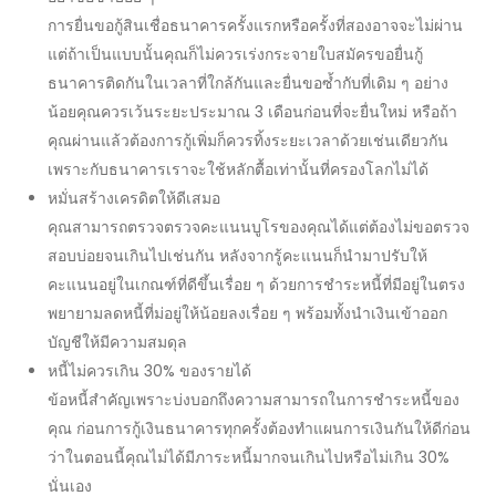
การยื่นขอ
กู้สินเชื่อธนาคาร
ครั้งแรกหรือครั้งที่สองอาจจะไม่ผ่าน
แต่ถ้าเป็นแบบนั้นคุณก็ไม่ควรเร่งกระจายใบสมัครขอ
ยื่นกู้
ธนาคาร
ติดกันในเวลาที่ใกล้กันและยื่นขอซ้ำกับที่เดิม ๆ อย่าง
น้อยคุณควรเว้นระยะประมาณ 3 เดือนก่อนที่จะยื่นใหม่ หรือถ้า
คุณผ่านแล้วต้องการกู้เพิ่มก็ควรทิ้งระยะเวลาด้วยเช่นเดียวกัน
เพราะกับ
ธนาคาร
เราจะใช้หลักตื้อเท่านั้นที่ครองโลกไม่ได้
หมั่นสร้างเครดิตให้ดีเสมอ
คุณสามารถตรวจตรวจคะแนนบูโรของคุณได้แต่ต้องไม่ขอตรวจ
สอบบ่อยจนเกินไปเช่นกัน หลังจากรู้คะแนนก็นำมาปรับให้
คะแนนอยู่ในเกณฑ์ที่ดีขึ้นเรื่อย ๆ ด้วยการชำระหนี้ที่มีอยู่ในตรง
พยายามลดหนี้ที่ม่อยู่ให้น้อยลงเรื่อย ๆ พร้อมทั้งนำเงินเข้าออก
บัญชีให้มีความสมดุล
หนี้ไม่ควรเกิน 30% ของรายได้
ข้อหนี้สำคัญเพราะบ่งบอกถึงความสามารถในการชำระหนี้ของ
คุณ ก่อนการ
กู้เงินธนาคาร
ทุกครั้งต้องทำแผนการเงินกันให้ดีก่อน
ว่าในตอนนี้คุณไม่ได้มีภาระหนี้มากจนเกินไปหรือไม่เกิน 30%
นั่นเอง