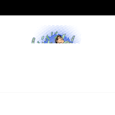
Skip
to
content
สนใจกู้เงินฉุกเฉินผ่านสินเชื่อส่วนบุคคล
ต้องการกู้เงินด่วนจากแหล่งบริการที่น่าเชื่อถือ และสนใจสมัคร
อัตราดอกเบี้ยต่ำ และแอปเงินกู้ถูก
บัตรเครดิตรวมไปถึงบัตรกดเงินสดวงเงินสูงกับ www.ม33เรา
กฎหมายอนุมัติง่าย 2024 –
รักกัน.com
www.ม33เรารักกัน.com