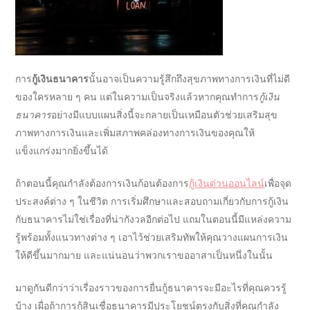
การ
กู้เงินธนาคาร
นั้นอาจเป็นความรู้สึกถึงสุขภาพทางการเงินที่ไม่ดี
ของใครหลาย ๆ คน แต่ในความเป็นจริงแล้วหากคุณทำการ
กู้เงิน
ธนาคาร
อย่างมีแบบแผนสิ่งนี้จะกลายเป็นเหมือนตัวช่วยเสริมสุข
ภาพทางการเงินและเพิ่มสภาพคล่องทางการเงินของคุณให้
แข็งแกร่งมากยิ่งขึ้นได้
ถ้าตอนนี้คุณกำลังต้องการเงินก้อนต้องการ
กู้เงินด่วนออนไลน์
เพื่อจุด
ประสงค์ต่าง ๆ ในชีวิต การเริ่มศึกษาและสอบถามเกี่ยวกับการ
กู้เงิน
กับธนาคาร
ไม่ใช่เรื่องที่น่ากังวลอีกต่อไป แถมในตอนนี้มีแหล่งความ
รู้พร้อมทั้งแนวทางต่าง ๆ เอาไว้ช่วยเสริมทัพให้คุณวางแผนการเงิน
ให้ดีขึ้นมากมาย และแน่นอนว่าพวกเราขออาสาเป็นหนึ่งในนั้น
มาดูกันดีกว่าว่าเรื่องราวของการ
ยื่นกู้ธนาคาร
จะมีอะไรที่คุณควรรู้
บ้าง เผื่อถ้าการ
กู้สินเชื่อธนาคาร
มี
ประโยชน์ตรงกับสิ่งที่คุณกำลัง