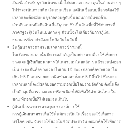
สินเชื่อสำหรับธุรกิจเน้นขอเพื่อไปต่อยอดการลงทุนในด้านต่าง ๆ
ไม่ว่าจะเป็นการผลิต เงินหมุนเวียน แต่สินเชื่อแบบนี้อาจต้องใช้
เวลาและต้องมีแผนธุรกิจควบคู่กับ
ขั้นตอน
การยื่นขอด้วย
ส่วนอีกแบบหนึ่งคือสินเชื่อรัฐบาล ซึ่งเป็นสินเชื่อที่ใช้กับการที่
ภาครัฐจะกู้เงินในแบบต่าง ๆ ส่วนนี้จะไม่เกี่ยวกับการ
กู้เงิน
ธนาคาร
ที่เรากำลังจะโฟกัสกันในวันนี้
ยื่นกู้ธนาคาร
ตามระยะเวลาการชำระหนี้
ในเรื่องของเวลานั้นมีความสำคัญเป็นอย่างมากที่จะใช้เพื่อการ
วางแผน
กู้เงินกับธนาคาร
ให้เหมาะสมโดยหลัก ๆ แล้วจะแบ่งออก
เป็น ระยะสั้นคือช่วงเวลาไม่เกิน 1 ปี ระยะกลางคือช่วงเวลาไม่
เกิน 1-5 ปี และระยะยาวคือช่วงเวลาตั้งแต่ 5 ปีขึ้นไป ซึ่งระยะ
เวลาเหล่านี้จะมีผลกับยอดรวมดอกเบี้ยโดยรวมอีกด้วย ดังนั้นจึง
เป็นอีกจุดที่ควรวางแผน
เปรียบเทียบ
ให้ดีเพื่อให้จ่ายต้นไหว ใน
ขณะที่ดอกเบี้ยก็ไม่เยอะจนเกินไป
กู้สินเชื่อธนาคาร
ตามจุดประสงค์การใช้
การ
กู้เงินธนาคาร
เพื่อใช้นั้นมักจะเป็นในเรื่องของใช้เพื่อการ
บริโภค เช่น จับจ่ายใช้สอยในชีวิตประจำวัน ต่อมาคือใช้เพื่อการ