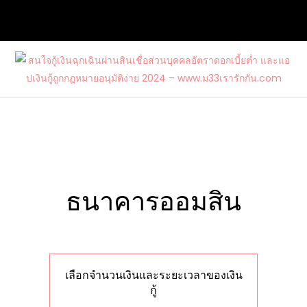
Skip
to
content
สนใจกู้เงินฉุกเฉินผ่านสินเชื่อส่วนบุคคล
ต้องการกู้เงินด่วนจากแหล่งบริการที่น่าเชื่อถือ และสนใจสมัคร
อัตราดอกเบี้ยต่ำ และแอปเงินกู้ถูก
บัตรเครดิตรวมไปถึงบัตรกดเงินสดวงเงินสูงกับ www.ม33เรา
กฎหมายอนุมัติง่าย 2024 –
รักกัน.com
www.ม33เรารักกัน.com
เลือกจำนวนเงินและระยะเวลาของเงิน
กู้