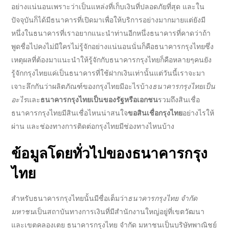
อย่างแน่นอนเพราะว่าเป็นแหล่งที่เก็บเงินที่ปลอดภัยที่สุด และใน
ปัจจุบันก็ได้มีธนาคารที่เปิดมาเพื่อให้
บริการ
อย่างมากมายแต่ยังมี
หนึ่งในธนาคารที่เราอยากแนะนำท่านอีกหนึ่งธนาคารที่คาดว่าถ้า
พูดชื่อไปคงไม่มีใครไม่รู้จักอย่างแน่นอนนั่นก็คือ
ธนาคารกรุงไทย
ซึ่ง
เหตุผลที่ต้องมาแนะนำให้รู้จักกับ
ธนาคารกรุงไทย
ก็คือหลายๆคนยัง
รู้จักกรุงไทยแค่เป็นธนาคารที่ใช้ฝากเงินเท่านั้นแต่วันนี้เราจะมา
เจาะลึกกันว่า
ผลิตภัณฑ์
ของกรุงไทยมีอะไรบ้าง
ธนาคารกรุงไทยเป็น
อะไร
และ
ธนาคารกรุงไทยเป็นของรัฐหรือเอกชน
รวมถึง
สินเชื่อ
ธนาคารกรุงไทย
มีสินเชื่อไหนน่าสนใจ
ขอสินเชื่อกรุงไทย
อย่างไรให้
ผ่าน และช่องทางการ
ติดต่อกรุงไทย
มีช่องทางไหนบ้าง
ข้อมูลโดยทั่วไปของ
ธนาคารกรุง
ไทย
สำหรับ
ธนาคารกรุงไทย
นั้นมีชื่อเต็มว่า
ธนาคารกรุงไทย จํากัด
มหาชน
เป็นสถาบันทางการเงินที่มีสำนักงานใหญ่อยู่ที่เขตวัฒนา
และเขตคลองเตย
ธนาคารกรุงไทย จํากัด มหาชน
เป็นบริษัทพาณิชย์