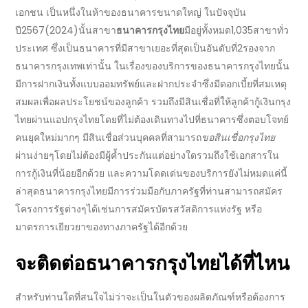
เอกชน เป็นหนึ่งในห้าของธนาคารขนาดใหญ่ ในปัจจุบัน
ปี
2567
(
2024
)นั้น
สาขา
ธนาคารกรุงไทย
มีอยู่ทั้งหมด1,035สาขาทั่ว
ประเทศ ซึ่งเป็นธนาคารที่มีสาขาเยอะที่สุดเป็นอันดับที่2รองจาก
ธนาคารกรุงเทพเท่านั้น ในเรื่องของ
บริการ
ของ
ธนาคารกรุงไทย
นั้น
มีการฝากเงินทั้งแบบออมทรัพย์และฝากประจำซึ่งมีดอกเบี้ยที่สมเหตุ
สมผลเพื่อผลประโยชน์ของลูกค้า รวมถึงมีสินเชื่อที่ให้ลูกค้า
กู้เงินกรุง
ไทย
ผ่าน
แอปกรุงไทย
โดยที่ไม่ต้องเดินทางไปที่ธนาคารซึ่งตอบโจทย์
คนยุคใหม่มากๆ มีสินเชื่อส่วนบุคคลที่สามารถ
ขอสินเชื่อกรุงไทย
ผ่านง่ายๆโดยไม่ต้องมีผู้ค้ำประกันแต่อย่างใดรวมถึงใช้เอกสารใน
การกู้เงินที่น้อยอีกด้วย และความโดดเด่นของ
บริการ
ยังไม่หมดแค่นี้
ล่าสุด
ธนาคารกรุงไทย
มีการร่วมมือกับภาครัฐที่ท่านสามารถสมัคร
โครงการรัฐต่างๆได้เช่นการสมัครบัตรสวัสดิการแห่งรัฐ หรือ
มาตรการเยียวยาของทางภาครัฐได้อีกด้วย
จะติดต่อ
ธนาคารกรุงไทย
ได้ที่ไหน
สำหรับท่านใดที่สนใจไม่ว่าจะเป็นในตัวของ
ผลิตภัณฑ์
หรือต้องการ