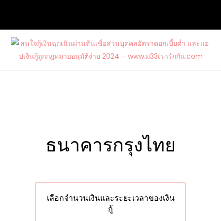
Skip
to
content
สนใจกู้เงินฉุกเฉินผ่านสินเชื่อส่วนบุคคล
ต้องการกู้เงินด่วนจากแหล่งบริการที่น่าเชื่อถือ และสนใจสมัคร
อัตราดอกเบี้ยต่ำ และแอปเงินกู้ถูก
บัตรเครดิตรวมไปถึงบัตรกดเงินสดวงเงินสูงกับ www.ม33เรา
กฎหมายอนุมัติง่าย 2024 –
รักกัน.com
www.ม33เรารักกัน.com
เลือกจำนวนเงินและระยะเวลาของเงิน
กู้