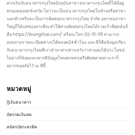
ฝากเงินกับ
ธนาคารกรุงไทย
ปัจจุบัน
สาขา
ธนาคารกรุงไทย
ก็ได้มีอยู่
ครอบคลุมทุกจังหวัด ไม่ว่าจะเป็น
ธนาคารกรุงไทยในห้าง
หรือสาขา
นอกห้างหรือจะเป็นการติดต่อ
ธนาคารกรุงไทย จํากัด มหาชน
สาขา
ใหญ่ก็ได้แต่ช่องทางที่จะทำให้ท่าน
ติดต่อกรุงไทย
ได้รวดเร็วที่สุดนั่นก็
คือ
https://krungthai
.c
om/
หรือจะโทร 02-111-1111 สามารถ
สอบถามรายละเอียดต่างๆได้ตลอด24ชั่วโมง และนี่ก็คือข้อมูลเกี่ยว
กับ
ธนาคารกรุงไทย
ที่เรานำมาฝากท่านหวังว่าท่านคงได้ประโยชน์
ไม่มากก็น้อยและหากมีข้อมูลไหนตกหล่นหรือผิดพลาดทางเราก็
อยากขออภัยไว้ ณ ที่นี้
หมวดหมู่
กู้เงินธนาคาร
บัตรกดเงินสด
สมัครบัตรเครดิต