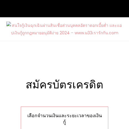
Skip
to
content
สนใจกู้เงินฉุกเฉินผ่านสินเชื่อส่วนบุคคล
ต้องการกู้เงินด่วนจากแหล่งบริการที่น่าเชื่อถือ และสนใจสมัคร
อัตราดอกเบี้ยต่ำ และแอปเงินกู้ถูก
บัตรเครดิตรวมไปถึงบัตรกดเงินสดวงเงินสูงกับ www.ม33เรา
กฎหมายอนุมัติง่าย 2024 –
รักกัน.com
www.ม33เรารักกัน.com
เลือกจำนวนเงินและระยะเวลาของเงิน
กู้