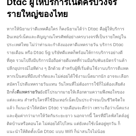
Dtac ผู้ให้บริการเน็ตครบวงจร
รายใหญ่ของไทย
หากให้นิยามว่าดีแทค
คือใคร
ก็คงนิยามได้ว่า
Dtac
คือผู้ให้บริการ
อินเทอร์เน็ตและสัญญาณโทรศัพท์อย่างครบวงจรที่เป็นรายใหญ่ใน
ประเทศไทย ไม่ว่าท่านจะกำลังมองหา
ดีแทครายวัน
บริการ
Dtac
รายเดือน หรือ
Dtac
5
g
บริษัทดีแทคก็พร้อมให้
การบริการ
อย่างดี
ที่สุด รวมไปถึงมีบริการ
มือถือค่ายดีแทค
ที่ร่วมมือกับพันธมิตรร้านค้า
ปลีกอุปกรณ์ไอทีต่าง ๆ อีกด้วย สำหรับผู้ที่เริ่มต้นใช้งาน
บริการดีแทค
หากเป็นคนที่มีงบจำกัดและไม่ค่อยได้ใช้งานเน็ตมากนัก อาจจะเลือก
สมัครโปร
ดีแทครายวัน
แทน วันไหนที่ไม่ต้องการใช้ก็ไม่ต้องเสียตัง
อีกทั้ง
ดีแทครายวัน
ยังมีโปรมากมายให้เลือกตามความพึงพอใจของ
แต่ละคน สำหรับใครที่ใช้อินเทอร์เน็ตเป็นประจำจนเป็นชีวิตจิตใจ
แล้ว ก็แนะนำให้สมัคร
Dtac
รายเดือนจะดีกว่า เพราะถือว่าเน็ตแรง
และคุ้มค่ากว่ามากให้วัดกันระยะยาว นอกจากนี้ ใครที่มีไลฟ์สไตล์อยู่
ติดบ้านหรือคอนโด ไม่ค่อยได้ไปไหน แต่ยังคงใช้เน็ตอยู่ทุกวัน ก็
แนะนำให้ติดตั้งเน็ต
Dtac
แบบ
Wifi
ก็น่าสนใจไม่น้อย