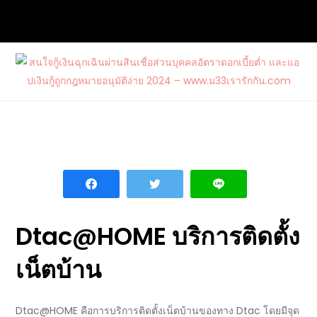
Skip
to
content
สนใจกู้เงินฉุกเฉินผ่านสินเชื่อส่วนบุคคล
ต้องการกู้เงินด่วนจากแหล่งบริการที่น่าเชื่อถือ และสนใจสมัคร
อัตราดอกเบี้ยต่ำ และแอปเงินกู้ถูก
บัตรเครดิตรวมไปถึงบัตรกดเงินสดวงเงินสูงกับ www.ม33เรา
กฎหมายอนุมัติง่าย 2024 –
รักกัน.com
www.ม33เรารักกัน.com
Dtac@HOME บริการติดตั้ง
เน็ตบ้าน
Dtac
@HOME คือ
การบริการ
ติดตั้งเน็ตบ้านของทาง
Dtac
โดยมี
จุด