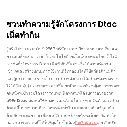
ชวนทำความรู้จักโครงการ
Dtac
เน็ตทำกิน
รู้หรือไม่ว่าปัจจุบันในปี 2567
บริษัท
Dtac
มีความพยายามที่จะลด
ความเหลื่อมล้ำการเข้าถึงเทคโนโลยี
ออนไลน์
ของคนนไทย จึงได้มี
การจัดตั้ง
โครงการ
Dtac
เน็ตทำกินขึ้นมา เพื่อให้ความรู้ความ
เข้าใจและสร้างทักษะการใช้งานดิจิทัล
ออนไลน์
ให้แก่พ่อค้าแม่ค้า
และผู้ประกอบการรายเล็ก
การบริการ
ดังกล่าวได้สร้างช่องทางราย
ได้ให้กับกลุ่มผู้ประกอบการมากขึ้น ยกตัวอย่างเช่น หญิงสาวชาวดอย
คนหนึ่งที่เข้าร่วมโครงการดีแทคเน็ตทำกินที่ได้รับการอบรมจาก
บริษัท
Dtac
จนเธอใช้ช่องทาง
ออนไลน์
ในการขายสินค้าและสร้าง
ตัวตนขึ้นมาจนเป็นที่สนใจของคนทั่วไป แน่นอนว่าท้ายที่สุดแล้ว
ด้วยทักษะและความรู้ที่เธอได้รับจาก
บริการดีแทค
เน็ตทำกิน ทำให้
เธอสามารถปลดหนี้ได้ในที่สุดโดยไม่ต้อง
ยืมเงินดีเเทค
เลย สำหรับ