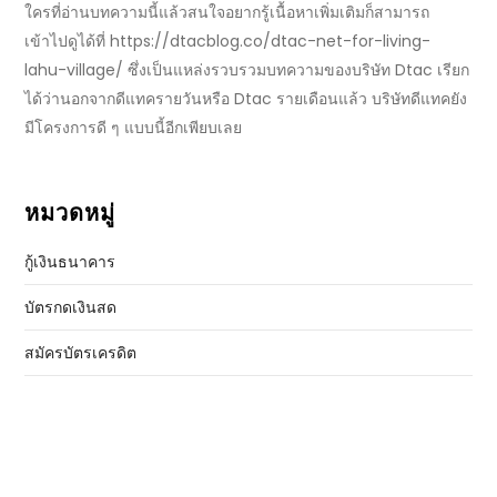
ใครที่อ่านบทความนี้แล้วสนใจอยากรู้เนื้อหาเพิ่มเติมก็สามารถ
เข้าไปดูได้ที่
https://dtacblog.co/dtac-net-for-living-
lahu-village/
ซึ่งเป็นแหล่งรวบรวมบทความของ
บริษัท
Dtac
เรียก
ได้ว่านอกจาก
ดีแทครายวัน
หรือ
Dtac
รายเดือนแล้ว บริษัทดีแทคยัง
มีโครงการดี ๆ แบบนี้อีกเพียบเลย
หมวดหมู่
กู้เงินธนาคาร
บัตรกดเงินสด
สมัครบัตรเครดิต