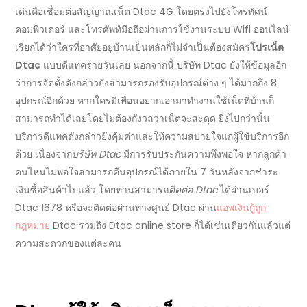
เด่น
คือเชื่อมต่อสัญญาณ
เน็ต
Dtac
4G โดยตรงไปยังโทรทัศน์
คอมพิวเตอร์ และโทรศัพท์มือถือผ่านการใช้งานระบบ Wifi
ออนไลน์
เรียกได้ว่าใครที่อาศัยอยู่บ้านเป็นหลักก็ไม่จำเป็นต้องสมัคร
โปรเน็ต
Dtac
แบบ
ดีแทครายวัน
เลย นอกจากนี้ บริษัท
Dtac
ยังให้ข้อมูลอีก
ว่า
การจัดตั้ง
ดังกล่าวยังสามารถรองรับอุปกรณ์ต่าง ๆ ได้มากถึง 8
อุปกรณ์อีกด้วย หากใครมีเพื่อนอยากเอามาทำงานใช้เน็ตที่บ้านก็
สามารถทำได้เลยโดยไม่ต้องกังวลว่าเน็ตจะสะดุด ยิ่งไปกว่านั้น
บริการดีแทค
ดังกล่าวยังคุ้มค่าและให้ความสบายใจแก่ผู้ใช้บริการอีก
ด้วย เนื่องจาก
บริษัท
Dtac
มีการรับประกันความพึงพอใจ หากลูกค้า
คนไหนไม่พอใจสามารถคืนอุปกรณ์ได้ภายใน 7 วันหลังจากชำระ
เงินซื้อสินค้าไปแล้ว โดยท่านสามารถ
ติดต่อ
Dtac
ได้ผ่านเบอร์
Dtac
1678 หรือจะติดต่อผ่านทางศูนย์
Dtac
ผ่าน
แอพเงินกู้ถูก
กฎหมาย
Dtac รวมถึง
Dtac
online store
ก็ได้เช่นเดียวกันแล้วแต่
ความสะดวกของแต่ละคน