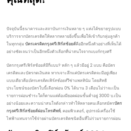
ปัจจุบันนี้ธนาคารและสถาบันการเงินหลาย ๆ แห่งได้ขยายรูปแบบ
บริการจากบัตรเครดิตให้หลากหลายยิ่งขึ้นเพื่อให้เข้ากับกลุ่มลูกค้า
ในทุกกลุ่ม
บัตรเครดิตกรุงศรีเฟิร์สช้อยส์
คืออีกหนึ่งตัวอย่างที่เห็นได้
อย่างชัดเจนว่าเป็นอีกหนึ่งตัวเลือกที่น่าสนใจจากแบงก์กรุงศรี
บัตร
กรุงศรีเฟิร์สช้อยส์มีกี่แบบ
? หลัก ๆ แล้วมีอยู่
2
แบบ คือบัตร
เครดิตและบัตรกดเงินสด หากเจาะลึกแค่บัตรเครดิตจะมีอยู่เพียง
แบบเดียวคือ
บัตรเครดิตเฟิร์สช้อยส์
วีซ่าแพลทินัม โดย
สิทธิ
ประโยชน์
ของบัตรใบนี้เลือกผ่อน
0%
ได้นาน
3
เดือนไม่ว่าจะเป็น
รายการผ่อนชำระใดก็ตามแต่ต้องมียอดผ่อนขั้นต่ำอยู่
3000
บ.เป็น
อย่างน้อยและ
ความน่าสนใจ
ดังกล่าวทำให้หลายคนเลือกสมัคร
บัตร
กรุงศรีเฟิร์สช้อยส์ผ่อนโทรศัพท์
,
คอมพิวเตอร์
,
อุปกรณ์เครื่องใช้
ไฟฟ้าแทนจากใช้จ่ายผ่านบัตรเครดิตชนิดอื่นที่ไม่ร่วมรายการผ่อน