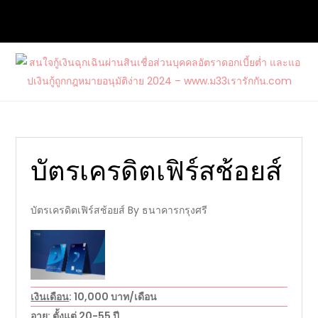
Skip
to
content
สนใจกู้เงินฉุกเฉินผ่านสินเชื่อส่วนบุคคล
ต้องการกู้เงินด่วนจากแหล่งบริการที่น่าเชื่อถือ และสนใจสมัคร
อัตราดอกเบี้ยต่ำ และแอปเงินกู้ถูก
บัตรเครดิตรวมไปถึงบัตรกดเงินสดวงเงินสูงกับ www.ม33เรา
กฎหมายอนุมัติง่าย 2024 –
รักกัน.com
www.ม33เรารักกัน.com
บัตรเครดิตเฟิร์สช้อยส์
บัตรเครดิตเฟิร์สช้อยส์ By ธนาคารกรุงศรี
เงินเดือน
: 10,000 บาท/เดือน
อายุ
: ตั้งแต่ 20-55 ปี