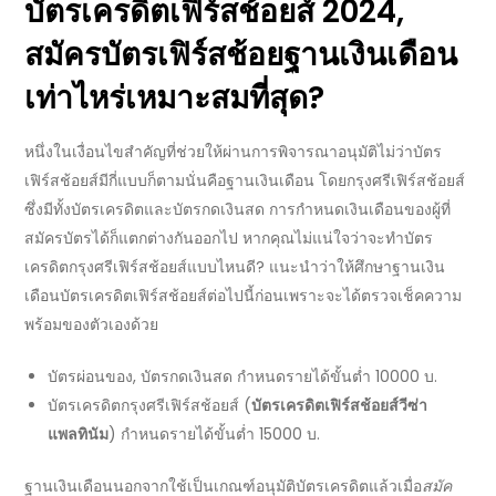
บัตรเครดิตเฟิร์สช้อยส์
2024,
สมัครบัตรเฟิร์สช้อยฐานเงินเดือน
เท่าไหร่เหมาะสมที่สุด?
หนึ่งในเงื่อนไขสำคัญที่ช่วยให้ผ่านการพิจารณาอนุมัติไม่ว่า
บัตร
เฟิร์สช้อยส์มีกี่แบบ
ก็ตามนั่นคือฐานเงินเดือน โดย
กรุงศรีเฟิร์สช้อยส์
ซึ่งมีทั้งบัตรเครดิตและบัตรกดเงินสด การกำหนดเงินเดือนของผู้ที่
สมัครบัตรได้ก็แตกต่างกันออกไป หากคุณไม่แน่ใจว่าจะ
ทำบัตร
เครดิตกรุงศรีเฟิร์สช้อยส์แบบไหนดี
? แนะนำว่าให้ศึกษาฐานเงิน
เดือน
บัตรเครดิตเฟิร์สช้อยส์
ต่อไปนี้ก่อนเพราะจะได้ตรวจเช็คความ
พร้อมของตัวเองด้วย
บัตรผ่อนของ
,
บัตรกดเงินสด กำหนดรายได้ขั้นต่ำ
10000
บ.
บัตรเครดิตกรุงศรีเฟิร์สช้อยส์
(
บัตรเครดิตเฟิร์สช้อยส์
วีซ่า
แพลทินัม
) กำหนดรายได้ขั้นต่ำ
15000
บ.
ฐานเงินเดือนนอกจากใช้เป็นเกณฑ์อนุมัติบัตรเครดิตแล้วเมื่อ
สมัค