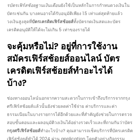
รบัตรเฟิร์สช้อยฐานเงินเดือน
ยังใช้เป็นหลักในการกำหนดวงเงินใน
บัตรเช่นกัน บางคนอาจได้รับอนุมัติเพียง
1.5
เท่าแต่สุดท้ายแล้ว
วงเงินสูงสุดที่
บัตรเครดิตเฟิร์สช้อยส์
ทั้งบัตรกดเงินสดและบัตร
เครดิตอนุมัติให้ได้จะไม่เกิน
5
เท่าของรายได้
จะคุ้มหรือไม่? อยู่ที่การใช้งาน
สมัครเฟิร์สช้อยส์ออนไลน์
บัตร
เครดิตเฟิร์สช้อยส์
ทำอะไรได้
บ้าง?
ช่องทาง
ออนไลน์
นอกจากความสะดวกในการเข้าถึงบริการจาก
กรุง
ศรีเฟิร์สช้อยส์
แล้วนั้นยังช่วยลดค่าใช้จ่าย ค่าบริการและ
ค่า
ธรรมเนียม
ในบางรายการได้อีกด้วยและที่สำคัญยังช่วยในการตรวจ
สอบขั้นตอนและผลอนุมัติวงเงินได้อย่างรวดเร็วและที่ถามกันว่า
บัตร
กรุงศรีเฟิร์สช้อยส์
ทำอะไรบ้าง
? คุณสามารถเช็คบริการที่
บัตรเครดิต
เฟิร์สช้อยส์
ทำได้
2024
ผ่าน
application
โดยตัวอย่างกิจกรรม