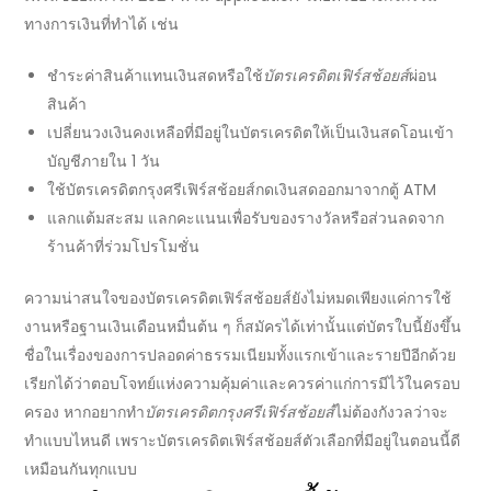
ทางการเงินที่ทำได้ เช่น
ชำระค่าสินค้าแทนเงินสดหรือใช้
บัตรเครดิตเฟิร์สช้อยส์
ผ่อน
สินค้า
เปลี่ยนวงเงินคงเหลือที่มีอยู่ในบัตรเครดิตให้เป็นเงินสดโอนเข้า
บัญชีภายใน
1
วัน
ใช้
บัตรเครดิตกรุงศรีเฟิร์สช้อยส์
กดเงินสดออกมาจากตู้
ATM
แลกแต้มสะสม แลกคะแนนเพื่อรับของรางวัลหรือส่วนลดจาก
ร้านค้าที่ร่วมโปรโมชั่น
ความน่าสนใจ
ของ
บัตรเครดิตเฟิร์สช้อยส์
ยังไม่หมดเพียงแค่การใช้
งานหรือฐานเงินเดือนหมื่นต้น ๆ ก็สมัครได้เท่านั้นแต่บัตรใบนี้ยังขึ้น
ชื่อในเรื่องของการปลอด
ค่าธรรมเนียม
ทั้งแรกเข้าและรายปีอีกด้วย
เรียกได้ว่าตอบโจทย์แห่งความคุ้มค่าและควรค่าแก่การมีไว้ในครอบ
ครอง หากอยาก
ทำ
บัตรเครดิตกรุงศรีเฟิร์สช้อยส์
ไม่ต้องกังวลว่าจะ
ทำแบบไหนดี เพราะ
บัตรเครดิตเฟิร์สช้อยส์
ตัวเลือกที่มีอยู่ในตอนนี้ดี
เหมือนกันทุกแบบ