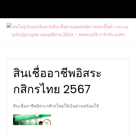
Skip
to
content
สนใจกู้เงินฉุกเฉินผ่านสินเชื่อส่วนบุคคล
ต้องการกู้เงินด่วนจากแหล่งบริการที่น่าเชื่อถือ และสนใจสมัคร
อัตราดอกเบี้ยต่ำ และแอปเงินกู้ถูก
บัตรเครดิตรวมไปถึงบัตรกดเงินสดวงเงินสูงกับ www.ม33เรา
กฎหมายอนุมัติง่าย 2024 –
รักกัน.com
www.ม33เรารักกัน.com
สินเชื่ออาชีพอิสระ
กสิกรไทย 2567
สินเชื่ออาชีพอิสระกสิกรไทยให้เงินด่วนพร้อมใช้