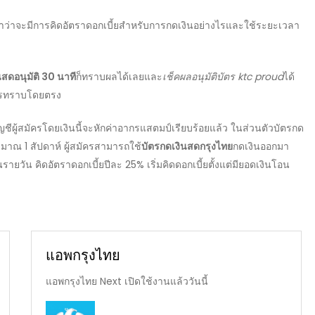
ามาว่าจะมีการคิดอัตราดอกเบี้ยสำหรับการกดเงินอย่างไรและใช้ระยะเวลา
นสดอนุมัติ 30 นาที
ก็ทราบผลได้เลยและ
เช็คผลอนุมัติบัตร ktc proud
ได้
ัครทราบโดยตรง
ัญชีผู้สมัครโดยเงินนี้จะหักค่าอากรแสตมป์เรียบร้อยแล้ว ในส่วนตัว
บัตรกด
ณ 1 สัปดาห์ ผู้สมัครสามารถใช้
บัตรกดเงินสดกรุงไทย
กดเงินออกมา
นรายวัน คิด
อัตราดอกเบี้ย
ปีละ 25% เริ่มคิดดอกเบี้ยตั้งแต่มียอดเงินโอน
แอพกรุงไทย
แอพกรุงไทย Next เปิดใช้งานแล้ววันนี้