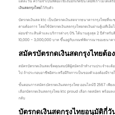
แต่ละวัน ความจำเป็นที่ต้องใช้เงินมักเกิดขึ้นโดยที่เราไม่ได้เ
เงินสดกรุงไทย
ไว้กับตัว
บัตรกดเงินสด ktc
เป็นบัตรกดเงินสดจาก
ธนาคารกรุงไทย
ที่จ
ตามต้องการ โดยใช้
บัตรกดเงินสดกรุงไทย
กดเงินผ่านตู้เอทีเอ็
ผ่อนชำระสินค้าและบริการต่างๆ 0% ได้นานสูงสุด 2 ปีสำหรับสิน
10,000 – 3,000,000 บาท ขึ้นอยู่กับ
เกณฑ์พิจารณา
ของธนาคา
สมัครบัตรกดเงินสดกรุงไทย
ต้อ
สมัครบัตรกดเงินสด
เช็คคุณสมบัติผู้สมัครถ้าทำงานประจำจะต้อ
ไป ถ้าประกอบอาชีพอิสระหรือมีกิจการเป็นของตัวเองต้องมีรายไ
ขั้นตอนการ
สมัคร
บัตรกดเงินสดกรุงไทย
ออนไลน์
ปี
2567
เพียง
เลือก
บัตรกดเงินสดกรุงไทย
ktc proud เลือก กดสมัคร พร้อมลงข้
กลับ
บัตรกดเงินสดกรุงไทยอนุมัติกี่วั