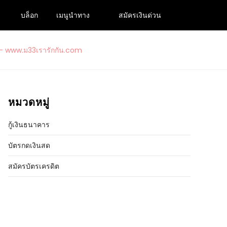
บล็อก
เมนูนำทาง
สมัครเงินด่วน
ปเงินกู้ถูกกฎหมายอนุมัติง่าย 2024
รารักกัน.com
หมวดหมู่
กู้เงินธนาคาร
บัตรกดเงินสด
สมัครบัตรเครดิต