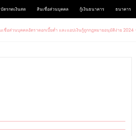
บัตรกดเงินสด
สินเชื่อส่วนบุคคล
กู้เงินธนาคาร
ธนาคาร
ื่อส่วนบุคคลอัตราดอกเบี้ยต่ำ และแอ
สนใจสมัครบัตรเครดิตรวมไปถึงบัตรกดเงินสดวงเงินสูงกับ www.ม33เ
– www.ม33เรารักกัน.com