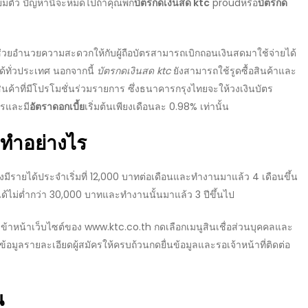
ตรียมตัว ปัญหานี้จะหมดไปถ้าคุณพก
บัตรกดเงินสด ktc
proud
หรือ
บัตรกด
ะช่วยอำนวยความสะดวกให้กับผู้ถือบัตรสามารถเบิกถอนเงินสดมาใช้จ่ายได้
มได้ทั่วประเทศ นอกจากนี้
บัตรกดเงินสด ktc
ยังสามารถใช้รูดซื้อสินค้าและ
ค้าที่มีโปรโมชั่นร่วมรายการ ซึ่ง
ธนาคารกรุงไทย
จะให้
วงเงินบัตร
รและมี
อัตราดอกเบี้ย
เริ่มต้นเพียงเดือนละ 0.98% เท่านั้น
งทำอย่างไร
งมีรายได้ประจำเริ่มที่ 12,000 บาทต่อเดือนและทำงานมาแล้ว 4 เดือนขึ้น
ด้ไม่ต่ำกว่า 30,000 บาทและทำงานนั้นมาแล้ว 3 ปีขึ้นไป
เข้าหน้าเว็บไซต์ของ
www.ktc.co.th
กดเลือกเมนูสินเชื่อส่วนบุคคลและ
อมูลรายละเอียดผู้สมัครให้ครบถ้วนกดยื่นข้อมูลและรอเจ้าหน้าที่ติดต่อ
น