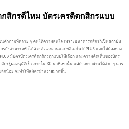
ตกสิกรดีไหม
บัตรเครดิตกสิกรแบบ
็นคำถามที่หลาย ๆ คนให้ความสนใจ เพราะ
ธนาคารกสิกร
ก็เป็นสถาบัน
ิกร
ยังสามารถทำได้ด้วยตัวเองผ่านแอปพลิเคชั่น K PLUS และไม่ต้องห่วง
PLUS มีบัตร
บัตรเครดิตกสิกร
ทุกแบบให้เลือก และความคิดเห็นของ
บัตร
กสิกร
รู้ผลอนุมัติเร็ว ภายใน 30 นาทีเท่านั้น แต่ถ้าอยากผ่านได้ง่าย ๆ ควร
าเล็กน้อย จะทำให้สมัครผ่านง่ายมากขึ้น