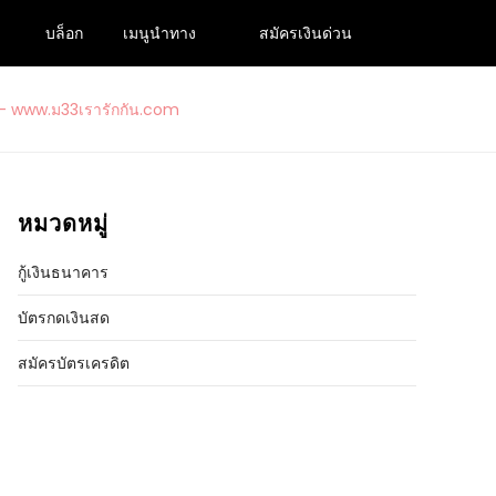
บล็อก
เมนูนำทาง
สมัครเงินด่วน
ปเงินกู้ถูกกฎหมายอนุมัติง่าย 2024
รารักกัน.com
หมวดหมู่
กู้เงินธนาคาร
บัตรกดเงินสด
สมัครบัตรเครดิต