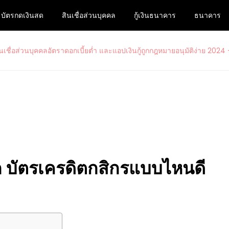
บัตรกดเงินสด
สินเชื่อส่วนบุคคล
กู้เงินธนาคาร
ธนาคาร
ื่อส่วนบุคคลอัตราดอกเบี้ยต่ำ และแอ
สนใจสมัครบัตรเครดิตรวมไปถึงบัตรกดเงินสดวงเงินสูงกับ www.ม33เ
– www.ม33เรารักกัน.com
ก
บัตรเครดิตกสิกรแบบไหนดี