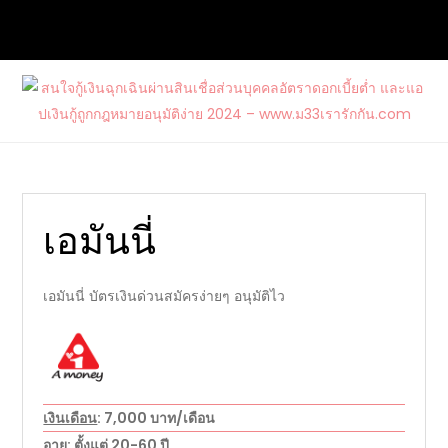
Skip
to
content
สนใจกู้เงินฉุกเฉินผ่านสินเชื่อส่วนบุคคล
ต้องการกู้เงินด่วนจากแหล่งบริการที่น่าเชื่อถือ และสนใจสมัคร
อัตราดอกเบี้ยต่ำ และแอปเงินกู้ถูก
บัตรเครดิตรวมไปถึงบัตรกดเงินสดวงเงินสูงกับ www.ม33เรา
กฎหมายอนุมัติง่าย 2024 –
รักกัน.com
www.ม33เรารักกัน.com
เอมันนี่
เอมันนี่ บัตรเงินด่วนสมัครง่ายๆ อนุมัติไว
เงินเดือน
: 7,000 บาท/เดือน
อายุ
: ตั้งแต่ 20-60 ปี