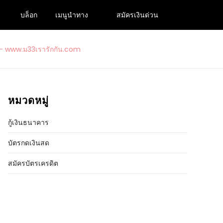
บล็อก
เมนูนำทาง
สมัครเงินด่วน
ปเงินกู้ถูกกฎหมายอนุมัติง่าย 2024
รารักกัน.com
หมวดหมู่
กู้เงินธนาคาร
บัตรกดเงินสด
สมัครบัตรเครดิต