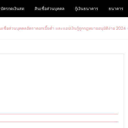
บัตรกดเงินสด
สินเชื่อส่วนบุคคล
กู้เงินธนาคาร
ธนาคาร
ื่อส่วนบุคคลอัตราดอกเบี้ยต่ำ และแอ
สนใจสมัครบัตรเครดิตรวมไปถึงบัตรกดเงินสดวงเงินสูงกับ www.ม33เ
– www.ม33เรารักกัน.com