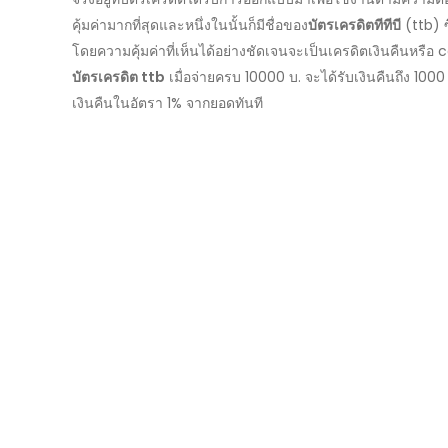
คุ้มค่ามากที่สุดและหนึ่งในนั้นก็มีชื่อของ
บัตรเครดิตทีทีบี
(
ttb
) 
โดยความคุ้มค่าที่เห็นได้อย่างชัดเจนจะเป็นเครดิตเงินคืนหรือ
c
บัตรเครดิต ttb
เมื่อจ่ายครบ
10000
บ. จะได้รับเงินคืนถึง
100
เงินคืนในอัตรา
1%
จากยอดทันที
ด้วย
สิทธิพิเศษ
และ
โปรโมชั่น
บัตรเครดิต
ttb
จึงทำให้ปฏิเสธไม่ไ
และเหมาะสำหรับที่จะเป็นบัตรเครดิตใบแรก ของใครหลาย ๆ 
อัพเดต
!!
บัตรเครดิต
ttb
มีกี่แบ
น้อยที่สุด?
ด้วยเพราะเป็นสินเชื่อหมุนเวียนส่วนบุคคลจาก
ธนาคาร
ttb
จึง
เครดิตทีทีบีมี
อยู่ด้วยกันถึง
5
แบบด้วยกัน คือ
บัตร
ttb absolute
สำหรับลูกค้าที่เงินเดือนตั้งแต่
1
แสนบาท
บัตร
ttb so smart
สำหรับลูกค้าที่มีเงินเดือนตั้งแต่
3000
บัตร
ttb so fast
สำหรับลูกค้าที่มีเงินเดือนตั้งแต่
15000
บา