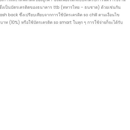
ซึ่งเป็นบัตรเครดิตของ
ธนาคาร
ttb
(ทหารไทย – ธนชาต) ด้วยเช่นกัน
ash back
ซึ่ง
เปรียบเทียบ
จากการใช้
บัตรเครดิต
so chill
ตามเงื่อนไข
0
บาท (
10%
) หรือใช้บัตรเครดิต
so smart
ในทุก ๆ การใช้จ่ายก็จะได้รับ
ด้เลยว่า
บัตรเครดิต
ttb
คือหนึ่งใน
top list
ของบัตรเครดิตที่คุ้มค่าที่สุด
คนในปี
2566
นี้
บ
? และแบบใดเหมาะกับผู้มีรายได้
เป็นไปได้น้อยมากที่จะมีบัตรเครดิตเพียงแค่แบบเดียว จากข้อมูลล่าสุด
บัตร
ขึ้นไป
0
บาทขึ้นไป
ทขึ้นไป