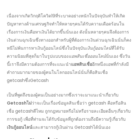
เนื่องจากเกิดวิกฤติโควิด19ที่ระบาดอย่างหนักในปัจจุบันทำให้เกิด
ปัญหาทางด้านเศรษฐกิจทำให้หลายๆคนได้รับความเดือดร้อนใน
เรื่องการเงินคือหาเงินได้ยากขึ้นนั่นเอง ดังนั้นหลายๆคนจึง
ต้องการ
เงินด่วนฉุกเฉิน
ซึ่งทางออกสำหรับผู้ที่
ต้องการเงินด่วนฉุกเฉิน
นั่นก็คง
หนีไม่พ้นการหา
เงินกู้ออนไลน์
ซึ่งในปัจจุบัน
เงินกู้ออนไลน์
ที่ได้รับ
ความนิยมที่สุดก็มาในรูปแบบของ
แอพสินเชื่อออนไลน์
นั่นเอง ซึ่งวัน
นี้เราจึงมีความต้องการที่จะแนะนำ
แอพสินเชื่อ
อีกหนึ่งแอพที่กำลังมี
คำถามมากมายของผู้คนในโลก
ออนไลน์
นั่นก็คือ
สินเชื่อ
getcash
ซึ่ง
Getcash
เป็นที่พูดถึงของผู้คนเป็นอย่างมากซึ่งเราจะมาแนะนำเกี่ยวกับ
Getcash
ไม่
ว่าจะเป็นเรื่องข้อมูลสินเชื่อว่า
getcash คือ
หรือ
สิน
เชื่อ getcash
ดีไหม ถูกกฎหมายหรือไม่หรือรายละเอียดอื่นๆเกี่ยวกับ
การ
ขอกู้
เพื่อที่ท่านจะได้รับข้อมูลที่ถูกต้องรวมถึงมีความรู้เกี่ยวกับ
เงินกู้ออนไลน์
และสามารถกู้เงินผ่าน
Getcash
ได้นั่นเอง