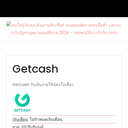
Skip
to
content
สนใจกู้เงินฉุกเฉินผ่านสินเชื่อส่วนบุคคล
ต้องการกู้เงินด่วนจากแหล่งบริการที่น่าเชื่อถือ และสนใจสมัคร
อัตราดอกเบี้ยต่ำ และแอปเงินกู้ถูก
บัตรเครดิตรวมไปถึงบัตรกดเงินสดวงเงินสูงกับ www.ม33เรา
กฎหมายอนุมัติง่าย 2024 –
รักกัน.com
www.ม33เรารักกัน.com
Getcash
Getcash รับเงินง่ายใช้บัตรใบเดียว
เงินเดือน
: ไม่กำหนดเงินเดือน
อายุ
: 20 ปีบริบูรณ์