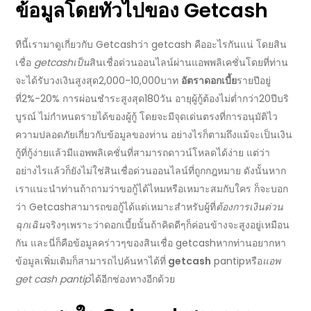
ข้อมูลโดยทั่วไปของ
Getcash
ทีนี้เรามาดูเกี่ยวกับ
Getcash
ว่า
getcash คือ
อะไรกันแน่ โดย
สิน
เชื่อ
getcash
เป็น
สินเชื่อด่วนออนไลน์
ผ่านแอพพลิเคชั่นโดยที่ท่าน
จะได้รับ
วงเงินสูงสุด
2,000-10,000บาท
อัตราดอกเบี้ย
รายปีอยู่
ที่2%-20%
การผ่อนชำระ
สูงสุด180วัน
อายุผู้กู้
ต้องไม่ต่ำกว่า20ปีบริ
บูรณ์ ไม่กำหนดรายได้ของผู้กู้ โดยจะมีจุดเด่นตรงที่การอนุมัติไว
ความปลอดภัยเกี่ยวกับข้อมูลของท่าน อย่างไรก็ตามถึงแม้จะเป็นเงิน
กู้ที่กู้ง่ายแล้วมีแอพพลิเคชั่นที่สามารถดาวน์โหลดได้ง่าย แต่ว่า
อย่างไรแล้วก็ยังไม่ใช่
สินเชื่อด่วนออนไลน์
ที่ถูกกฎหมาย ดังนั้นหาก
เราแนะนำท่านถ้าถามว่า
ขอกู้
ได้ไหมหรือเหมาะสมกับใคร ก็จะบอก
ว่า
Getcash
สามารถ
ขอกู้
ได้แต่เหมาะสำหรับผู้ที่
ต้องการเงินด่วน
ฉุกเฉิน
จริงๆเพราะว่าดอกเบี้ยนั้นถ้าคิดดีๆก็ค่อนข้างจะสูงอยู่เหมือน
กัน และนี่ก็คือข้อมูลคร่าวๆของ
สินเชื่อ getcash
หากท่านอยากหา
ข้อมูลเพิ่มเติมก็สามารถไปค้นหาได้ที่
getcash
pantip
หรือ
แอพ
get cash pantip
ได้อีกช่องทางอีกด้วย