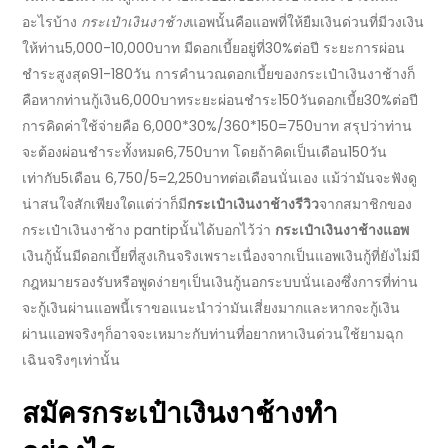
อะไรบ้าง
กระเป๋าเงินงาช้าง
แอพ
นั้นคือแอพที่ให้ยืมเงินด่วนที่มีวงเงิน
ให้ท่าน5,000-10,000บาท มี
ดอกเบี้ย
อยู่ที่30%ต่อปี ระยะการผ่อน
ชำระสูงสุด91-180วัน การคำนวณ
ดอกเบี้ย
ของ
กระเป๋าเงินงาช้าง
ก็
คือหากท่านกู้เงิน6,000บาทระยะผ่อนชำระ150วันดอกเบี้ย30%ต่อปี
การคิดค่าใช้จ่ายคือ 6,000*30%/360*150=750บาท สรุปว่าท่าน
จะต้องผ่อนชำระทั้งหมด6,750บาท โดยถ้าคิดเป็นเดือน150วัน
เท่ากับ5เดือน 6,750/5=2,250บาทต่อเดือนนั่นเอง แม้ว่ามันจะฟังดู
น่าสนใจสักเพียงใดแต่ว่าก็มี
กระเป๋าเงินงาช้างรีวิว
จากสมาชิกของ
กระเป๋าเงินงาช้าง pantip
นั้นได้บอกไว้ว่า
กระเป๋าเงินงาช้างแอพ
เงินกู้นั้นมีดอกเบี้ยที่สูงเกินจริงเพราะเนื่องจากเป็นแอพเงินกู้ที่ยังไม่มี
กฎหมายรองรับหรือพูดง่ายๆเป็นเงินกู้นอกระบบนั่นเองซึ่งการที่ท่าน
จะ
กู้เงินผ่านแอพ
นี้เราขอแนะนำว่ามันเสี่ยงมากและหากจะ
กู้เงิน
ผ่านแอพ
จริงๆก็อาจจะเหมาะกับท่านที่อยาก
หาเงินด่วน
ใช้ยามฉุก
เฉินจริงๆเท่านั้น
สมัคร
กระเป๋าเงินงาช้าง
ทำ