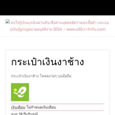
Skip
to
content
สนใจกู้เงินฉุกเฉินผ่านสินเชื่อส่วนบุคคล
ต้องการกู้เงินด่วนจากแหล่งบริการที่น่าเชื่อถือ และสนใจสมัคร
อัตราดอกเบี้ยต่ำ และแอปเงินกู้ถูก
บัตรเครดิตรวมไปถึงบัตรกดเงินสดวงเงินสูงกับ www.ม33เรา
กฎหมายอนุมัติง่าย 2024 –
รักกัน.com
www.ม33เรารักกัน.com
กระเป๋าเงินงาช้าง
กระเป๋าเงินงาช้าง โหลดง่ายๆ บนมือถือ
เงินเดือน
: ไม่กำหนดเงินเดือน
อายุ
: 18 ปีบริบูรณ์