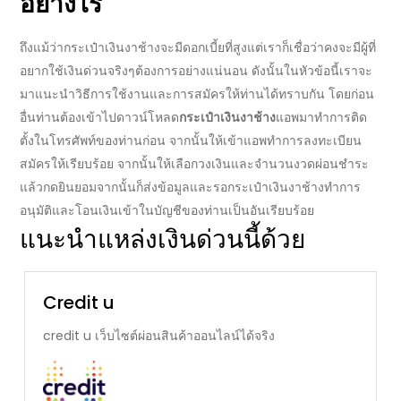
อย่างไร
ถึงแม้ว่า
กระเป๋าเงินงาช้าง
จะมี
ดอกเบี้ย
ที่สูงแต่เราก็เชื่อว่าคงจะมีผู้ที่
อยากใช้เงินด่วนจริงๆต้องการอย่างแน่นอน ดังนั้นในหัวข้อนี้เราจะ
มาแนะนำวิธีการใช้งานและการ
สมัคร
ให้ท่านได้ทราบกัน โดยก่อน
อื่นท่านต้องเข้าไปดาวน์โหลด
กระเป๋าเงินงาช้าง
แอพ
มาทำการติด
ตั้งในโทรศัพท์ของท่านก่อน จากนั้นให้เข้าแอพทำการลงทะเบียน
สมัคร
ให้เรียบร้อย จากนั้นให้เลือกวงเงินและจำนวนงวดผ่อนชำระ
แล้วกดยินยอมจากนั้นก็ส่งข้อมูลและรอ
กระเป๋าเงินงาช้าง
ทำการ
อนุมัติและโอนเงินเข้าในบัญชีของท่านเป็นอันเรียบร้อย
แนะนำแหล่งเงินด่วนนี้ด้วย
Credit u
credit u เว็บไซต์ผ่อนสินค้าออนไลน์ได้จริง