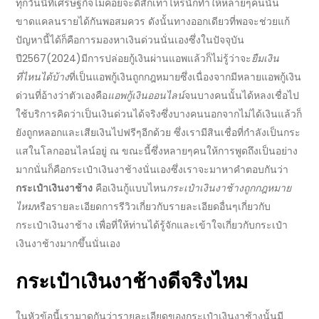
ทุกวันนี้ที่เศรษฐกิจไม่ค่อยจะดีสักเท่าไหร่นักทำให้หลายๆคนนั้น
ขาดแคลนรายได้กันพอสมควร ดังนั้นทางออกเดียวที่พอจะช่วยแก้
ปัญหานี้ได้ก็คือการมอง
หาเงินด่วน
นั่นเองซึ่งในปัจจุบัน
ปี
2567
(
2024
)มีการปล่อย
กู้เงินผ่านแอพ
แล้วก็ไม่รู้ว่าจะ
ยืมเงิน
ที่ไหนได้บ้าง
ที่เป็น
แอพกู้เงินถูกกฎหมาย
ซึ่งเนื่องจากมีหลาย
แอพกู้เงิน
ด่วน
ที่อ้างว่าตัวเองคือ
แอพกู้เงินออนไลน์
จนบางคนนั้นได้หลงเชื่อไป
ใช้บริการคิดว่าเป็นเงินด่วน
ได้จริง
ซึ่งบางคนนอกจากไม่ได้เงินแล้วก็
ยังถูกหลอกและเสียเงินไปฟรีๆอีกด้วย ซึ่งเรามีสินเชื่อที่กำลังเป็นกระ
แสในโลก
ออนไลน์
อยู่ ณ ขณะนี้ซึ่งหลายๆคนให้การพูดถึงเป็นอย่าง
มากนั่นก็คือ
กระเป๋าเงินงาช้าง
นั่นเองซึ่งเราจะมาหาคำตอบกันว่า
กระเป๋าเงินงาช้าง
คือ
เงินกู้แบบไหน
กระเป๋าเงินงาช้างถูกกฎหมาย
ไหม
หรือรายละเอียดการ
รีวิว
เกี่ยวกับรายละเอียดอื่นๆเกี่ยวกับ
กระเป๋าเงินงาช้าง
เพื่อที่ให้ท่านได้รู้จักและเข้าใจเกี่ยวกับ
กระเป๋า
เงินงาช้าง
มากขึ้นนั่นเอง
กระเป๋าเงินงาช้าง
ดีจริงไหม
ในหัวข้อนี้เรามาดูกันว่ารายละเอียดของ
กระเป๋าเงินงาช้าง
นั้นมี