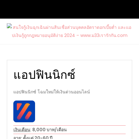
Skip
to
content
สนใจกู้เงินฉุกเฉินผ่านสินเชื่อส่วนบุคคล
ต้องการกู้เงินด่วนจากแหล่งบริการที่น่าเชื่อถือ และสนใจสมัคร
อัตราดอกเบี้ยต่ำ และแอปเงินกู้ถูก
บัตรเครดิตรวมไปถึงบัตรกดเงินสดวงเงินสูงกับ www.ม33เรา
กฎหมายอนุมัติง่าย 2024 –
รักกัน.com
www.ม33เรารักกัน.com
แอปฟินนิกซ์
แอปฟินนิกซ์ โฉมใหม่ให้เงินด่วนออนไลน์
เงินเดือน
: 8,000 บาท/เดือน
อายุ
: ตั้งแต่ 20-60 ปี