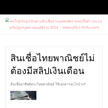
Skip
to
content
สนใจกู้เงินฉุกเฉินผ่านสินเชื่อส่วนบุคคล
ต้องการกู้เงินด่วนจากแหล่งบริการที่น่าเชื่อถือ และสนใจสมัคร
อัตราดอกเบี้ยต่ำ และแอปเงินกู้ถูก
บัตรเครดิตรวมไปถึงบัตรกดเงินสดวงเงินสูงกับ www.ม33เรา
กฎหมายอนุมัติง่าย 2024 –
รักกัน.com
www.ม33เรารักกัน.com
สินเชื่อไทยพาณิชย์ไม่
ต้องมีสลิปเงินเดือน
สินเชื่ออาชีพอิสระไทยพาณิชย์ ใช้เอกสารอะไรบ้าง?