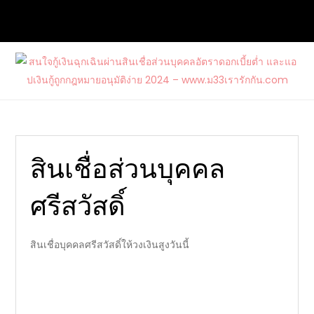
Skip
to
content
สนใจกู้เงินฉุกเฉินผ่านสินเชื่อส่วนบุคคล
ต้องการกู้เงินด่วนจากแหล่งบริการที่น่าเชื่อถือ และสนใจสมัคร
อัตราดอกเบี้ยต่ำ และแอปเงินกู้ถูก
บัตรเครดิตรวมไปถึงบัตรกดเงินสดวงเงินสูงกับ www.ม33เรา
กฎหมายอนุมัติง่าย 2024 –
รักกัน.com
www.ม33เรารักกัน.com
สินเชื่อส่วนบุคคล
ศรีสวัสดิ์
สินเชื่อบุคคลศรีสวัสดิ์ให้วงเงินสูงวันนี้