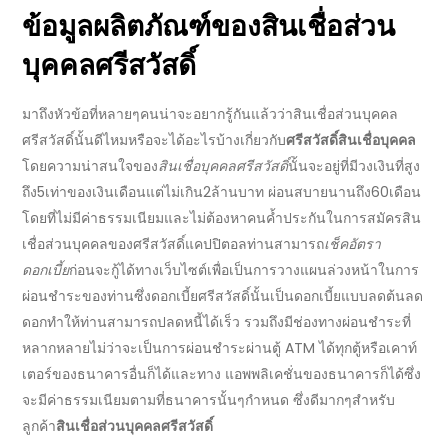
ข้อมูลผลิตภัณฑ์
ของ
สินเชื่อส่วน
บุคคลศรีสวัสดิ์
มาถึงหัวข้อที่หลายๆคนน่าจะอยากรู้กันแล้วว่า
สินเชื่อส่วนบุคคล
ศรีสวัสดิ์
นั้นดีไหมหรือจะได้อะไรบ้างเกี่ยวกับ
ศรีสวัสดิ์สินเชื่อบุคคล
โดยความน่าสนใจของ
สินเชื่อบุคคลศรีสวัสดิ์
นั้นจะอยู่ที่มีวงเงินที่สูง
ถึง5เท่าของเงินเดือนแต่ไม่เกิน2ล้านบาท ผ่อนสบายนานถึง60เดือน
โดยที่ไม่มี
ค่าธรรมเนียม
และไม่ต้องหาคนค้ำประกันในการ
สมัครสิน
เชื่อส่วนบุคคล
ของ
ศรีสวัสดิ์แคปปิตอล
ท่านสามารถ
เช็คอัตรา
ดอกเบี้ย
ก่อนจะกู้ได้ทางเว็บไซต์เพื่อเป็นการวางแผนล่วงหน้าในการ
ผ่อนชำระของท่านซึ่ง
ดอกเบี้ยศรีสวัสดิ์
นั้นเป็นดอกเบี้ยแบบลดต้นลด
ดอกทำให้ท่านสามารถปลดหนี้ได้เร็ว รวมถึงมี
ช่องทางผ่อนชำระ
ที่
หลากหลายไม่ว่าจะเป็นการผ่อนชำระผ่านตู้ ATM ได้ทุกตู้หรือเคาท์
เตอร์ของธนาคารอื่นก็ได้และทาง แอพพลิเคชั่นของธนาคารก็ได้ซึ่ง
จะมี
ค่าธรรมเนียม
ตามที่ธนาคารนั้นๆกำหนด ซึ่งดีมากๆสำหรับ
ลูกค้า
สินเชื่อส่วนบุคคลศรีสวัสดิ์