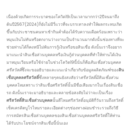
เนื่องด้วยเกิดการระบาดของโควิด19เป็นเวลามากกว่า2ปีจนมาถึง
ต้นปี
2567
(
2024
)ก็ยังไม่มีวี่แววที่จะบรรเทาลงทำให้ผลกระทบเกิด
ขึ้นกับประชาชนคนหาเช้ากินค่ำต้องได้รับความเดือดร้อนเพราะว่า
หมุนเงินไม่ทันหรือตกงานว่างงานเป็นจำนวนมากดังนั้นช่องทางที่จะ
ช่วยท่านได้ก็คงหนีไม่พ้นการกู้เงินหรือขอสินเชื่อ ดังนั้นเราจึงอยาก
มาแนะนำสินเชื่อส่วนบุคคลหรือ
เงินกู้ส่วนบุคคล
ที่ทำให้ท่านได้เงิน
มาหมุนเวียนหรือใช้จ่ายในช่วงโควิด19นี้นั่นก็คือ
สินเชื่อส่วนบุคคล
ศรีสวัสดิ์
ซึ่งจะขออธิบายและแนะนำเกี่ยวกับ
ข้อมูลผลิตภัณฑ์
ของ
สิน
เชื่อบุคคลศรีสวัสดิ์
ซึ่งหลายๆคนยังสงสัยว่า
ศรีสวัสดิ์มีสินเชื่อส่วน
บุคคลไหม
เพราะว่าสินเชื่อศรีสวัสดิ์นั้นมีชื่อเสียงมากในเรื่องสินเชื่อ
รถ ดังนั้นเราจะมาอธิบายและคลายข้อสงสัยไม่ว่าจะเป็นเรื่อง
ศรีสวัสดิ์สินเชื่อส่วนบุคคล
นั้นดีไหม
ศรีสวัสดิ์อนุมัติกี่วัน
รวมถึง
สวัสดิ์
เช็คเครดิตบูโรไหม
รายละเอียดต่างๆ
ช่องทางผ่อนชำระ
รวมถึงวิธี
การ
สมัครสินเชื่อส่วนบุคคล
ของ
สินเชื่อส่วนบุคคลศรีสวัสดิ์
ให้ท่าน
ได้รับประโยชน์จากสินเชื่อนี้นั่นเอง