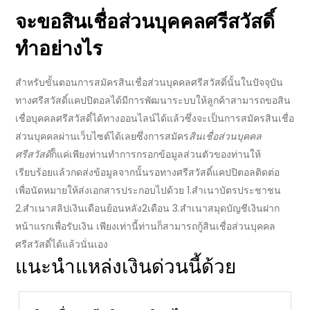
จะขอ
สินเชื่อส่วนบุคคลศรีสวัสดิ์
ทำอย่างไร
สำหรับขั้นตอนการสมัคร
สินเชื่อส่วนบุคคลศรีสวัสดิ์
นั้นในปัจจุบัน
ทาง
ศรีสวัสดิ์แคปปิตอล
ได้มีการพัฒนาระบบให้ลูกค้าสามารถขอ
สิน
เชื่อบุคคลศรีสวัสดิ์
ได้ทางออนไลน์ได้แล้วซึ่งจะเป็นการ
สมัครสินเชื่อ
ส่วนบุคคล
ผ่านเว็บไซต์ได้เลยซึ่งการสมัคร
สินเชื่อส่วนบุคคล
ศรีสวัสดิ์
ก็แค่เพียงท่านทำการกรอกข้อมูลส่วนตัวของท่านให้
เรียบร้อยแล้วกดส่งข้อมูลจากนั้นรอทาง
ศรีสวัสดิ์แคปปิตอล
ติดต่อ
เพื่อนัดหมายให้ส่งเอกสารประกอบไปด้วย 1.สำเนาบัตรประชาชน
2.สำเนาสลิปเงินเดือนย้อนหลัง2เดือน 3.สำเนาสมุดบัญชีเงินฝาก
หน้าแรกเพื่อรับเงิน เพียงเท่านี้ท่านก็สามารถกู้
สินเชื่อส่วนบุคคล
ศรีสวัสดิ์
ได้แล้วนั่นเอง
แนะนำแหล่งเงินด่วนนี้ด้วย