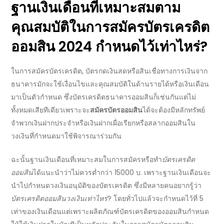
ฐานเงินเดือนที่เหมาะสมตาม
คุณสมบัติ
ในการ
สมัคร
บัตรเครดิต
ออมสิน
2024
กำหนดไว้เท่าไหร่?
ในการ
สมัคร
บัตรเครดิต
,
บัตรกดเงินสดหรือสินเชื่อทางการเงินจาก
ธนาคารมักจะใช้เงื่อนไขและ
คุณสมบัติ
ในด้านรายได้หรือเงินเดือน
มาเป็นตัวกำหนด ซึ่ง
บัตรเครดิตธนาคารออมสิน
ก็เช่นกันแต่ไม่
ทั้งหมดเสียทีเดียวเพราะจะ
สมัครบัตรออมสิน
ได้จะต้องมีหลักทรัพย์
จำพวกเงินฝากประจำหรือเงินฝากเผื่อเรียกหรือสลากออมสินใน
วงเงินที่กำหนดมาใช้พิจารณาร่วมกัน
ฉะนั้นฐานเงินเดือนที่เหมาะสมในการ
สมัคร
หรือทำ
บัตรเครดิต
ออมสิน
ได้แนะนำว่าไม่ควรต่ำกว่า
15000
บ. เพราะฐานเงินเดือนจะ
นำไปกำหนดวงเงินอนุมัติของบัตรเครดิต ซึ่งมีหลายคนอยากรู้ว่า
บัตรเครดิตออมสิน
วงเงินเท่าไหร่
? โดยทั่วไปแล้วจะกำหนดไว้ที่
5
เท่าของเงินเดือนแต่เพราะผลิตภัณฑ์บัตรเครดิตของออมสินกำหนด