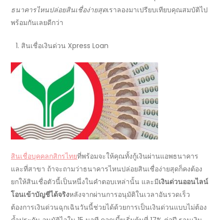
ธนาคารไหนปล่อยสินเชื่อง่ายสุด
เราลองมา
เปรียบเทียบคุณสมบัติ
ไป
พร้อมกันเลยดีกว่า
สินเชื่อเงินด่วน
Xpress Loan
สินเชื่อบุคคลกสิกรไทย
ที่พร้อมจะให้คุณทั้ง
กู้เงินผ่านแอพธนาคาร
และที่สาขา ถ้าจะถามว่า
ธนาคารไหนปล่อยสินเชื่อง่ายสุด
ก็คงต้อง
ยกให้สินเชื่อตัวนี้เป็นหนึ่งในคำตอบเหล่านั้น และมี
เงินด่วนออนไลน์
โอนเข้าบัญชีได้จริง
หลังจากผ่านการอนุมัติในเวลาอันรวดเร็ว
ต้องการเงินด่วนฉุกเฉินวันนี้
ช่วยได้ด้วยการเป็นเงินด่วนแบบไม่ต้อง