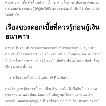
ง่ายดายมากขึ้น ดังนั้นหลังจากยื่นเอกสารพื้นฐานไปแล้วอาจต้องรอ
การตอบรับจากทางผู้ให้กู้กันให้ดีก่อนว่าจะต้องดำเนิน
วิธี ขั้นตอน
ต่อ
ไปอย่างไร
เรื่องของดอกเบี้ยที่ควรรู้ก่อน
กู้เงิน
ธนาคาร
สำหรับในตอนนี้มีอัตราการคิดดอกเบี้ยที่ได้รับความนิยมอยู่
2
แบบ
ด้วยกัน ซึ่งการคิดดอกเบี้ยจะเป็นแบบไหนจะขึ้นอยู่กับแต่ละ
ธนาคาร
กันอีกครั้งหนึ่ง แต่คุณควรรู้จักเอาไว้เพื่อนำไปช่วยในการตัดสินใจ
กู้
เงินธนาคาร
นั่นเอง
การคิดดอกเบี้ยแบบเงินต้นคงที่
Flat Rate
ส่วนใหญ่การคิดดอกเบี้ยแบบนี้จะเป็นการคิดเมื่อซื้อสินค้าประเภท
ยานพาหนะ ดอกเบี้ยจะคิดจากเงินต้นสูงสุดในตอนแรกและเป็น
อัตรานั้นตลอดอายุสัญญา ซึ่งต่อให้คุณจะนำเงินก้อนมาปิดชำระหนี้