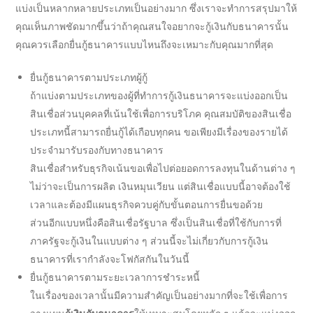
แบ่งเป็นหลากหลายประเภทเป็นอย่างมาก ซึ่งเราจะทำการสรุปมาให้
คุณเห็นภาพชัดมากขึ้นว่าถ้าคุณสนใจอยากจะ
กู้เงินกับธนาคาร
นั้น
คุณควรเลือก
ยื่นกู้ธนาคาร
แบบไหนถึงจะเหมาะกับคุณมากที่สุด
ยื่นกู้ธนาคาร
ตามประเภทผู้กู้
ถ้าแบ่งตามประเภทของผู้ที่ทำ
การกู้เงินธนาคาร
จะแบ่งออกเป็น
สินเชื่อส่วนบุคคลที่เน้นใช้เพื่อการบริโภค
คุณสมบัติ
ของสินเชื่อ
ประเภทนี้สามารถยื่นกู้ได้เกือบทุกคน ขอเพียงมีเรื่องของรายได้
ประจำมารับรองกับทาง
ธนาคาร
สินเชื่อสำหรับธุรกิจเน้นขอเพื่อไปต่อยอดการลงทุนในด้านต่าง ๆ
ไม่ว่าจะเป็นการผลิต เงินหมุนเวียน แต่สินเชื่อแบบนี้อาจต้องใช้
เวลาและต้องมีแผนธุรกิจควบคู่กับ
ขั้นตอน
การยื่นขอด้วย
ส่วนอีกแบบหนึ่งคือสินเชื่อรัฐบาล ซึ่งเป็นสินเชื่อที่ใช้กับการที่
ภาครัฐจะกู้เงินในแบบต่าง ๆ ส่วนนี้จะไม่เกี่ยวกับการ
กู้เงิน
ธนาคาร
ที่เรากำลังจะโฟกัสกันในวันนี้
ยื่นกู้ธนาคาร
ตามระยะเวลาการชำระหนี้
ในเรื่องของเวลานั้นมีความสำคัญเป็นอย่างมากที่จะใช้เพื่อการ