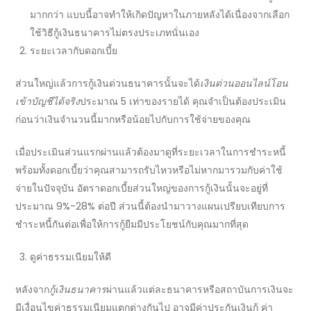
มากกว่า แบบนี้อาจทำให้เกิดปัญหาในภายหลังได้เนื่องจากเลือก
ใช้
วิธีกู้เงินธนาคาร
ไม่ตรงประเภทนั่นเอง
ระยะเวลากับดอกเบี้ย
ส่วนใหญ่แล้วการ
กู้เงินด่วนธนาคาร
นั้นจะได้
เงินด่วนออนไลน์โอน
เข้าบัญชีได้จริง
ประมาณ 5 เท่าของรายได้ คุณจำเป็นต้องประเมิน
ก่อนว่าเงินจำนวนนี้มากหรือน้อยไปกับการใช้จ่ายของคุณ
เมื่อประเมินส่วนแรกผ่านแล้วต้องมาดูที่ระยะเวลาในการชำระหนี้
พร้อมทั้งดอกเบี้ยว่าคุณสามารถรับไหวหรือไม่หากมารวมกับค่าใช้
จ่ายในปัจจุบัน อัตราดอกเบี้ยส่วนใหญ่ของการกู้เงินนั้นจะอยู่ที่
ประมาณ 9%-28% ต่อปี ส่วนนี้ต้องนำมาวางแผน
เปรียบเทียบ
การ
ชำระหนี้กันต่อเพื่อให้การกู้ยืมมีประโยชน์กับคุณมากที่สุด
ดูค่าธรรมเนียมให้ดี
หลังจาก
กู้เงินธนาคาร
ผ่านแล้วแต่ละ
ธนาคาร
หรือสถาบันการเงินจะ
มีเงื่อนไขค่าธรรมเนียมแตกต่างกันไป อาจมีค่าประกันเงินกู้ ค่า