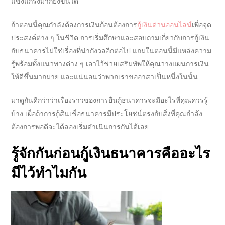
แข็งแกร่งมากยิ่งขึ้นได้
ถ้าตอนนี้คุณกำลังต้องการเงินก้อนต้องการ
กู้เงินด่วนออนไลน์
เพื่อจุด
ประสงค์ต่าง ๆ ในชีวิต การเริ่มศึกษาและสอบถามเกี่ยวกับการ
กู้เงิน
กับธนาคาร
ไม่ใช่เรื่องที่น่ากังวลอีกต่อไป แถมในตอนนี้มีแหล่งความ
รู้พร้อมทั้งแนวทางต่าง ๆ เอาไว้ช่วยเสริมทัพให้คุณวางแผนการเงิน
ให้ดีขึ้นมากมาย และแน่นอนว่าพวกเราขออาสาเป็นหนึ่งในนั้น
มาดูกันดีกว่าว่าเรื่องราวของการ
ยื่นกู้ธนาคาร
จะมีอะไรที่คุณควรรู้
บ้าง เผื่อถ้าการ
กู้สินเชื่อธนาคาร
มี
ประโยชน์ตรงกับสิ่งที่คุณกำลัง
ต้องการพอดีจะได้ลองเริ่มดำเนินการกันได้เลย
รู้จักกันก่อน
กู้เงินธนาคาร
คืออะไร
มีไว้ทำไมกัน