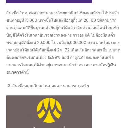
สินเชื่อส่วนบุคคลจาก
ธนาคาร
ไทยพาณิชย์เพียงคุณมีรายได้ประจำ
ขั้นต่ำอยู่ที่ 15,000 บาทขึ้นไปและมีอายุตั้งแต่ 20-60 ปีก็สามารถ
ผ่าน
คุณสมบัติ
พื้นฐานแล้วยื่นกู้กันได้แล้ว
เงินด่วนออนไลน์โอนเข้า
บัญชีได้จริง
ในเวลาอันรวดเร็วหลังผ่านการอนุมัติ ไม่ต้องมีคนค้ำ
พร้อมอนุมัติตั้งแต่ 20,000 ไปจนถึง 5,000,000 บาท มาพร้อมระยะ
เวลาผ่อนให้คุณได้เลือกตั้งแต่ 24-72 เดือนในอัตราดอกเบี้ยแบบลด
ต้นลดดอกที่เริ่มต้นเพียง 15.99% ต่อปี ถ้าคุณกำลังมองหา
สินเชื่อ
ธนาคารไหนอนุมัติง่าย
อยู่เราขอแนะนำว่าควรลองมาสมัคร
กู้เงิน
ธนาคาร
ตัวนี้
สินเชื่อหมุนเวียนส่วนบุคคล
ธนาคาร
กรุงศรีฯ