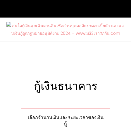
Skip
to
content
สนใจกู้เงินฉุกเฉินผ่านสินเชื่อส่วนบุคคล
ต้องการกู้เงินด่วนจากแหล่งบริการที่น่าเชื่อถือ และสนใจสมัคร
อัตราดอกเบี้ยต่ำ และแอปเงินกู้ถูก
บัตรเครดิตรวมไปถึงบัตรกดเงินสดวงเงินสูงกับ www.ม33เรา
กฎหมายอนุมัติง่าย 2024 –
รักกัน.com
www.ม33เรารักกัน.com
เลือกจำนวนเงินและระยะเวลาของเงิน
กู้