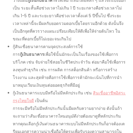
วางแผน
กู้เงินกับธนาคาร
ให้เหมาะสมโดยหลัก ๆ แล้วจะแบ่งออก
เป็น ระยะสั้นคือช่วงเวลาไม่เกิน 1 ปี ระยะกลางคือช่วงเวลาไม่
เกิน 1-5 ปี และระยะยาวคือช่วงเวลาตั้งแต่ 5 ปีขึ้นไป ซึ่งระยะ
เวลาเหล่านี้จะมีผลกับยอดรวมดอกเบี้ยโดยรวมอีกด้วย ดังนั้นจึง
เป็นอีกจุดที่ควรวางแผน
เปรียบเทียบ
ให้ดีเพื่อให้จ่ายต้นไหว ใน
ขณะที่ดอกเบี้ยก็ไม่เยอะจนเกินไป
กู้สินเชื่อธนาคาร
ตามจุดประสงค์การใช้
การ
กู้เงินธนาคาร
เพื่อใช้นั้นมักจะเป็นในเรื่องของใช้เพื่อการ
บริโภค เช่น จับจ่ายใช้สอยในชีวิตประจำวัน ต่อมาคือใช้เพื่อการ
ลงทุนทำธุรกิจ เช่น การผลิต การสต็อกสินค้า หรือการสร้าง
โรงงาน และสุดท้ายคือการใช้เพื่อการค้ามักจะเน้นไปที่การนำ
มาหมุนเวียนเงินทุนต่อยอดธุรกิจที่มีอยู่
กู้เงินธนาคาร
แบบมีหรือไม่มีหลักประกัน เช่น
สินเชื่ออาชีพอิสระ
กรุงไทยใจดี
เป็นต้น
การจะมีหรือไม่มีหลักประกันนั้นมีผลกับความยากง่าย ดังนั้นถ้า
จะถามว่า
สินเชื่อธนาคารไหนอนุมัติง่าย
ต้องมาดูที่หลักประกัน
หากคุณเลือก
กู้เงินด่วนธนาคาร
แบบไม่มีหลักประกันก็อาจต้องเต
รียมเอกสารความน่าเชื่อถือให้ครบเพื่อรับรองความสามารถใน