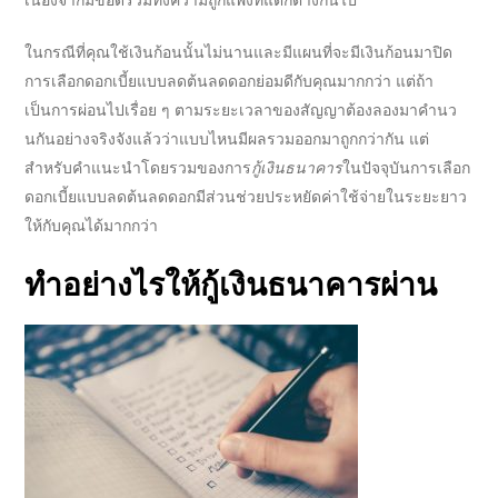
เนื่องจากมีข้อดีรวมทั้งความถูกแพงที่แตกต่างกันไป
ในกรณีที่คุณใช้เงินก้อนนั้นไม่นานและมีแผนที่จะมีเงินก้อนมาปิด
การเลือกดอกเบี้ยแบบลดต้นลดดอกย่อมดีกับคุณมากกว่า แต่ถ้า
เป็นการผ่อนไปเรื่อย ๆ ตามระยะเวลาของสัญญาต้องลองมาคำนว
นกันอย่างจริงจังแล้วว่าแบบไหนมีผลรวมออกมาถูกกว่ากัน แต่
สำหรับคำแนะนำโดยรวมของ
การ
กู้เงินธนาคาร
ใน
ปัจจุบันการเลือก
ดอกเบี้ยแบบลดต้นลดดอกมีส่วนช่วยประหยัดค่าใช้จ่ายในระยะยาว
ให้กับคุณได้มากกว่า
ทำอย่างไรให้
กู้เงินธนาคาร
ผ่าน