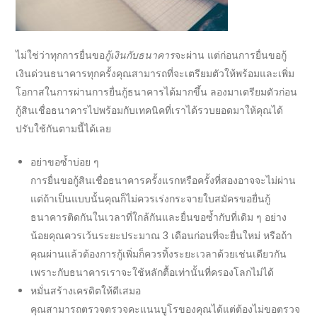
ไม่ใช่ว่าทุกการยื่นขอ
กู้เงินกับธนาคาร
จะผ่าน แต่ก่อนการยื่นขอ
กู้
เงินด่วนธนาคาร
ทุกครั้งคุณสามารถที่จะเตรียมตัวให้พร้อมและเพิ่ม
โอกาสในการผ่านการ
ยื่นกู้ธนาคาร
ได้มากขึ้น ลองมาเตรียมตัวก่อน
กู้สินเชื่อธนาคาร
ไปพร้อมกับเทคนิคที่เราได้รวบยอดมาให้คุณได้
ปรับใช้กันตามนี้ได้เลย
อย่าขอซ้ำบ่อย ๆ
การยื่นขอ
กู้สินเชื่อธนาคาร
ครั้งแรกหรือครั้งที่สองอาจจะไม่ผ่าน
แต่ถ้าเป็นแบบนั้นคุณก็ไม่ควรเร่งกระจายใบสมัครขอ
ยื่นกู้
ธนาคาร
ติดกันในเวลาที่ใกล้กันและยื่นขอซ้ำกับที่เดิม ๆ อย่าง
น้อยคุณควรเว้นระยะประมาณ 3 เดือนก่อนที่จะยื่นใหม่ หรือถ้า
คุณผ่านแล้วต้องการกู้เพิ่มก็ควรทิ้งระยะเวลาด้วยเช่นเดียวกัน
เพราะกับ
ธนาคาร
เราจะใช้หลักตื้อเท่านั้นที่ครองโลกไม่ได้
หมั่นสร้างเครดิตให้ดีเสมอ
คุณสามารถตรวจตรวจคะแนนบูโรของคุณได้แต่ต้องไม่ขอตรวจ