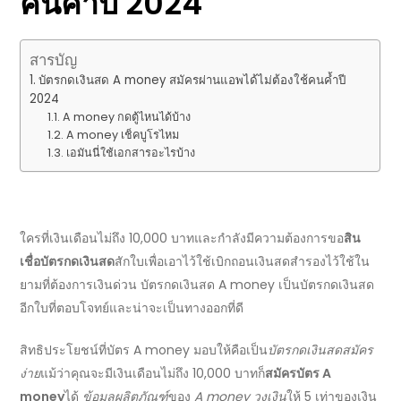
คนค้ำปี
2024
สารบัญ
บัตรกดเงินสด A money สมัครผ่านแอพได้ไม่ต้องใช้คนค้ำปี
2024
A money กดตู้ไหนได้บ้าง
A money เช็คบูโรไหม
เอมันนี่ใช้เอกสารอะไรบ้าง
ใครที่เงินเดือนไม่ถึง 10,000 บาทและกำลังมีความต้องการขอ
สิน
เชื่อบัตรกดเงินสด
สักใบเพื่อเอาไว้ใช้เบิกถอนเงินสดสำรองไว้ใช้ใน
ยามที่ต้องการเงินด่วน
บัตรกดเงินสด A money
เป็นบัตรกดเงินสด
อีกใบที่ตอบโจทย์และน่าจะเป็นทางออกที่ดี
สิทธิประโยชน์
ที่
บัตร A money
มอบให้คือเป็น
บัตรกดเงินสดสมัคร
ง่าย
แม้ว่าคุณจะมีเงินเดือนไม่ถึง 10,000 บาทก็
สมัครบัตร A
money
ได้
ข้อมูลผลิตภัณฑ์
ของ
A money วงเงิน
ให้ 5 เท่าของเงิน