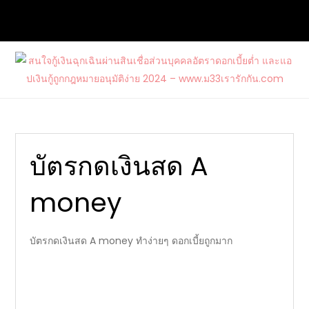
Skip
to
content
สนใจกู้เงินฉุกเฉินผ่านสินเชื่อส่วนบุคคล
ต้องการกู้เงินด่วนจากแหล่งบริการที่น่าเชื่อถือ และสนใจสมัคร
อัตราดอกเบี้ยต่ำ และแอปเงินกู้ถูก
บัตรเครดิตรวมไปถึงบัตรกดเงินสดวงเงินสูงกับ www.ม33เรา
กฎหมายอนุมัติง่าย 2024 –
รักกัน.com
www.ม33เรารักกัน.com
บัตรกดเงินสด A
money
บัตรกดเงินสด A money ทำง่ายๆ ดอกเบี้ยถูกมาก