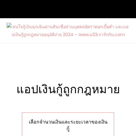
Skip
to
content
สนใจกู้เงินฉุกเฉินผ่านสินเชื่อส่วนบุคคล
ต้องการกู้เงินด่วนจากแหล่งบริการที่น่าเชื่อถือ และสนใจสมัคร
อัตราดอกเบี้ยต่ำ และแอปเงินกู้ถูก
บัตรเครดิตรวมไปถึงบัตรกดเงินสดวงเงินสูงกับ www.ม33เรา
กฎหมายอนุมัติง่าย 2024 –
รักกัน.com
www.ม33เรารักกัน.com
เลือกจำนวนเงินและระยะเวลาของเงิน
กู้