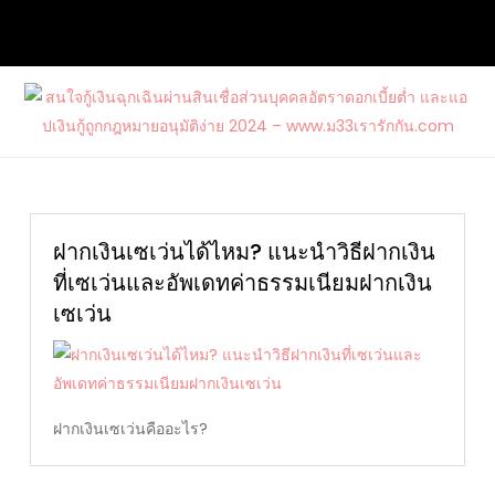
Skip
to
content
สนใจกู้เงินฉุกเฉินผ่านสินเชื่อส่วนบุคคล
ต้องการกู้เงินด่วนจากแหล่งบริการที่น่าเชื่อถือ และสนใจสมัคร
อัตราดอกเบี้ยต่ำ และแอปเงินกู้ถูก
บัตรเครดิตรวมไปถึงบัตรกดเงินสดวงเงินสูงกับ www.ม33เรา
กฎหมายอนุมัติง่าย 2024 –
รักกัน.com
www.ม33เรารักกัน.com
ฝากเงินเซเว่นได้ไหม? แนะนำวิธีฝากเงิน
ที่เซเว่นและอัพเดทค่าธรรมเนียมฝากเงิน
เซเว่น
ฝากเงินเซเว่นคืออะไร?