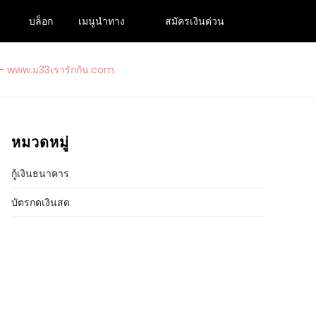
บล็อก
เมนูนำทาง
สมัครเงินด่วน
ปเงินกู้ถูกกฎหมายอนุมัติง่าย 2024
รารักกัน.com
หมวดหมู่
กู้เงินธนาคาร
บัตรกดเงินสด