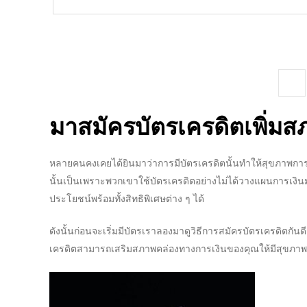
Posts
Pr
navigation
p
มา
สมัครบัตรเครดิต
เพิ่มส
หลายคนคงเคยได้ยินมาว่าการมี
บัตรเครดิต
นั้นทำให้สุขภาพการ
นั้นเป็นเพราะพวกเขาใช้
บัตรเครดิต
อย่างไม่ได้วางแผนการเงิน
ประโยชน์พร้อมทั้งสิทธิพิเศษต่าง ๆ ได้
ดังนั้นก่อนจะเริ่มมีบัตรเราลองมาดูวิธีการ
สมัครบัตรเครดิต
กันด
เครดิต
สามารถเสริมสภาพคล่องทางการเงินของคุณให้มีสุขภาพดีม