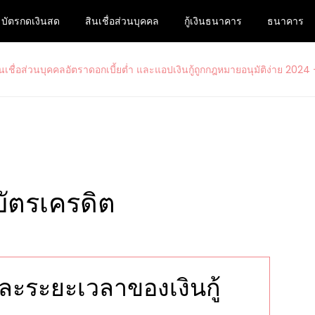
บัตรกดเงินสด
สินเชื่อส่วนบุคคล
กู้เงินธนาคาร
ธนาคาร
ื่อส่วนบุคคลอัตราดอกเบี้ยต่ำ และแอ
สนใจสมัครบัตรเครดิตรวมไปถึงบัตรกดเงินสดวงเงินสูงกับ www.ม33เ
– www.ม33เรารักกัน.com
ละระยะเวลาของเงินกู้